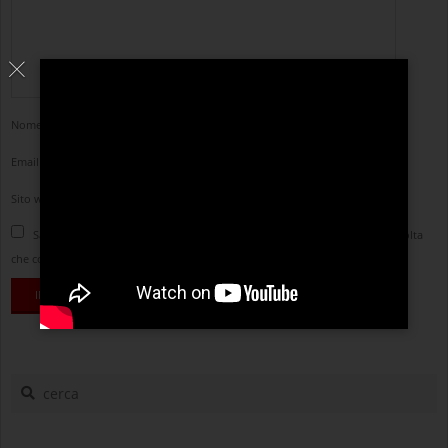
Nome
*
Email
*
Sito web
Salva il mio nome, email e sito web in questo browser per la prossima volta
che commento.
cerca