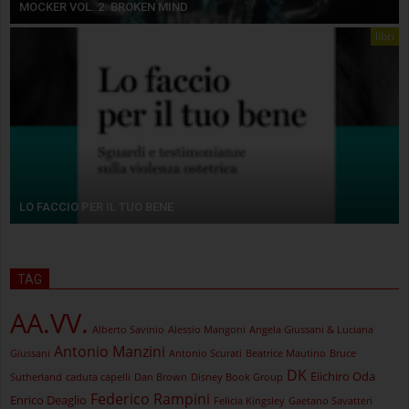
MOCKER VOL. 2. BROKEN MIND
libri
LO FACCIO PER IL TUO BENE
TAG
AA.VV.
Alberto Savinio
Alessio Mangoni
Angela Giussani & Luciana
Antonio Manzini
Giussani
Antonio Scurati
Beatrice Mautino
Bruce
DK
Eiichiro Oda
Sutherland
caduta capelli
Dan Brown
Disney Book Group
Federico Rampini
Enrico Deaglio
Felicia Kingsley
Gaetano Savatteri