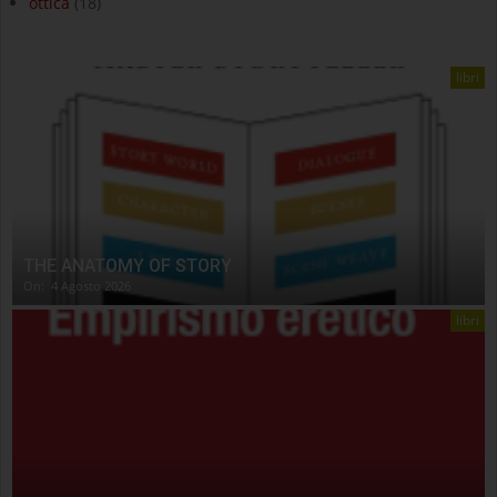
ottica
(18)
libri
THE ANATOMY OF STORY
On:
4 Agosto 2026
libri