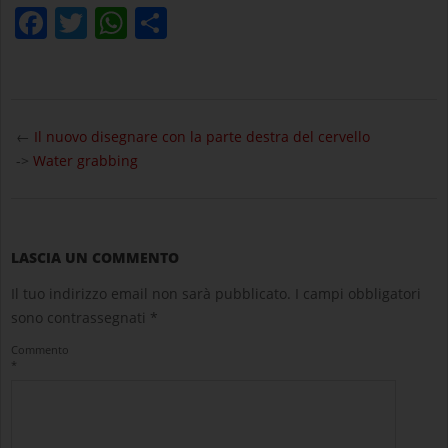
Facebook
Twitter
WhatsApp
Condividi
2020-
10-
←
Il nuovo disegnare con la parte destra del cervello
15
->
Water grabbing
LASCIA UN COMMENTO
Il tuo indirizzo email non sarà pubblicato.
I campi obbligatori
sono contrassegnati
*
Commento
*