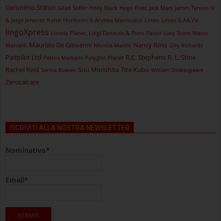
Geronimo Stilton
Gilad Soffer
Holly Black
Hugo Pratt
Jack Mars
James Tynion IV
& Jorge Jimenez
Kohei Horikoshi & Andrea Maniscalco
Limes
Limes & AA.VV.
lingoXpress
Lonely Planet, Luigi Farrauto & Piero Pasini
Lucy Score
Marco
Maurizio De Giovanni
Nancy Ross
Malvaldi
Monica Marelli
Olly Richards
Padpilot Ltd
R.C. Stephens
R. L. Stine
Petros Markaris
Polyglot Planet
Rachel Reid
Suu Morishita
Tite Kubo
Sarina Bowen
William Shakespeare
Zerocalcare
ISCRIVITI ALLA NOSTRA NEWSLETTER
Nominativo*
Email*