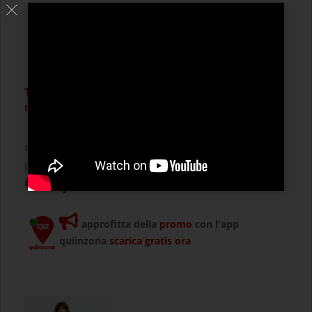
Trafila in ottone per pappardelle per torchietto
manuale tp-mgom40025t
Filiera intercambiabile che permette la realizzazione di
pappardelle con larghezza 13 mm. Per torch ...
€ 18,4
approfitta della
promo
con l'app
quiinzona
scarica gratis ora