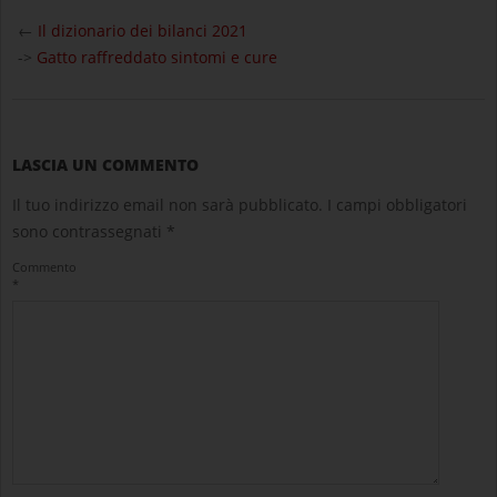
2021-
04-
←
Il dizionario dei bilanci 2021
02
->
Gatto raffreddato sintomi e cure
LASCIA UN COMMENTO
Il tuo indirizzo email non sarà pubblicato.
I campi obbligatori
sono contrassegnati
*
Commento
*