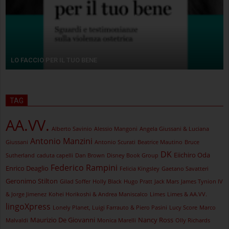
LO FACCIO PER IL TUO BENE
TAG
AA.VV.
Alberto Savinio
Alessio Mangoni
Angela Giussani & Luciana
Antonio Manzini
Giussani
Antonio Scurati
Beatrice Mautino
Bruce
DK
Eiichiro Oda
Sutherland
caduta capelli
Dan Brown
Disney Book Group
Federico Rampini
Enrico Deaglio
Felicia Kingsley
Gaetano Savatteri
Geronimo Stilton
Gilad Soffer
Holly Black
Hugo Pratt
Jack Mars
James Tynion IV
& Jorge Jimenez
Kohei Horikoshi & Andrea Maniscalco
Limes
Limes & AA.VV.
lingoXpress
Lonely Planet, Luigi Farrauto & Piero Pasini
Lucy Score
Marco
Maurizio De Giovanni
Nancy Ross
Malvaldi
Monica Marelli
Olly Richards