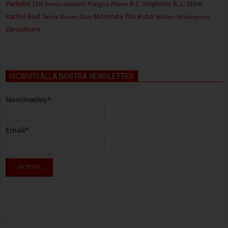
Padpilot Ltd
R.C. Stephens
R. L. Stine
Petros Markaris
Polyglot Planet
Rachel Reid
Suu Morishita
Tite Kubo
Sarina Bowen
William Shakespeare
Zerocalcare
ISCRIVITI ALLA NOSTRA NEWSLETTER
Nominativo*
Email*