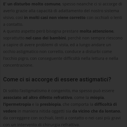
E’ un disturbo molto comune
, spesso neanche ci si accorge di
averlo grazie alla capacità di adattamento del nostro sistema
visivo, così
in molti casi non viene corretto
con occhiali o lenti
a contatto.
A questo aspetto però bisogna prestare
molta attenzione
,
soprattutto
nel caso dei bambini
, perchè non sempre riescono
a capire di avere problemi di vista, ed a lungo andare un
occhio astigmatico non corretto, conduce a disturbi come
l’occhio pigro, con conseguente difficoltà nella lettura e nella
concentrazione.
Come ci si accorge di essere astigmatici?
Di solito l’astigmatismo è congenito, ma spesso può essere
associato ad altro difetto refrattivo
, come la
miopia
,
l’ipermetropia
e la
presbiopia
, che comporta la
difficoltà di
vedere
in maniera nitida oggetti sia
da vicino che da lontano
,
da correggere con occhiali, lenti a contatto o nei casi più gravi
con un intervento di chirurgia refrattiva.