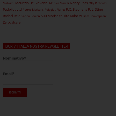
Maurizio De Giovanni
Nancy Ross
Malvaldi
Monica Marelli
Olly Richards
Padpilot Ltd
R.C. Stephens
R. L. Stine
Petros Markaris
Polyglot Planet
Rachel Reid
Suu Morishita
Tite Kubo
Sarina Bowen
William Shakespeare
Zerocalcare
ISCRIVITI ALLA NOSTRA NEWSLETTER
Nominativo*
Email*