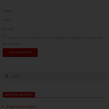
Nome
*
Email
*
Sito web
Salva il mio nome, email e sito web in questo browser per la prossima volta
che commento.
cerca
ARTICOLI RECENTI
Empirismo eretico