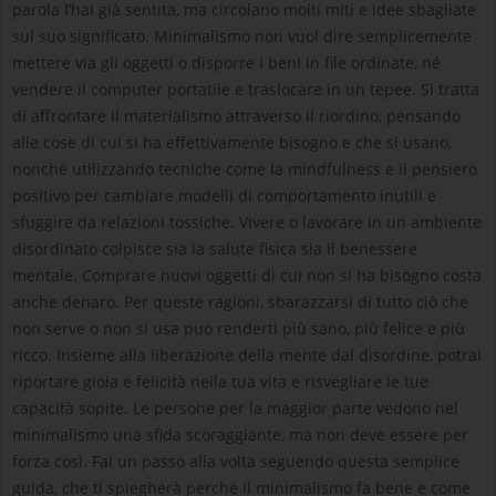
parola l’hai già sentita, ma circolano molti miti e idee sbagliate
sul suo significato. Minimalismo non vuol dire semplicemente
mettere via gli oggetti o disporre i beni in file ordinate, né
vendere il computer portatile e traslocare in un tepee. Si tratta
di affrontare il materialismo attraverso il riordino, pensando
alle cose di cui si ha effettivamente bisogno e che si usano,
nonché utilizzando tecniche come la mindfulness e il pensiero
positivo per cambiare modelli di comportamento inutili e
sfuggire da relazioni tossiche. Vivere o lavorare in un ambiente
disordinato colpisce sia la salute fisica sia il benessere
mentale. Comprare nuovi oggetti di cui non si ha bisogno costa
anche denaro. Per queste ragioni, sbarazzarsi di tutto ciò che
non serve o non si usa può renderti più sano, più felice e più
ricco. Insieme alla liberazione della mente dal disordine, potrai
riportare gioia e felicità nella tua vita e risvegliare le tue
capacità sopite. Le persone per la maggior parte vedono nel
minimalismo una sfida scoraggiante, ma non deve essere per
forza così. Fai un passo alla volta seguendo questa semplice
guida, che ti spiegherà perché il minimalismo fa bene e come