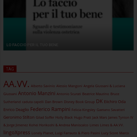
LO FACCIO PER IL TUO BENE
TAG
AA.VV.
Alberto Savinio
Alessio Mangoni
Angela Giussani & Luciana
Antonio Manzini
Giussani
Antonio Scurati
Beatrice Mautino
Bruce
DK
Eiichiro Oda
Sutherland
caduta capelli
Dan Brown
Disney Book Group
Federico Rampini
Enrico Deaglio
Felicia Kingsley
Gaetano Savatteri
Geronimo Stilton
Gilad Soffer
Holly Black
Hugo Pratt
Jack Mars
James Tynion IV
& Jorge Jimenez
Kohei Horikoshi & Andrea Maniscalco
Limes
Limes & AA.VV.
lingoXpress
Lonely Planet, Luigi Farrauto & Piero Pasini
Lucy Score
Marco