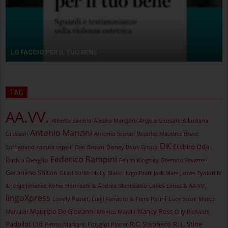
LO FACCIO PER IL TUO BENE
TAG
AA.VV.
Alberto Savinio
Alessio Mangoni
Angela Giussani & Luciana
Antonio Manzini
Giussani
Antonio Scurati
Beatrice Mautino
Bruce
DK
Eiichiro Oda
Sutherland
caduta capelli
Dan Brown
Disney Book Group
Federico Rampini
Enrico Deaglio
Felicia Kingsley
Gaetano Savatteri
Geronimo Stilton
Gilad Soffer
Holly Black
Hugo Pratt
Jack Mars
James Tynion IV
& Jorge Jimenez
Kohei Horikoshi & Andrea Maniscalco
Limes
Limes & AA.VV.
lingoXpress
Lonely Planet, Luigi Farrauto & Piero Pasini
Lucy Score
Marco
Maurizio De Giovanni
Nancy Ross
Malvaldi
Monica Marelli
Olly Richards
Padpilot Ltd
R.C. Stephens
R. L. Stine
Petros Markaris
Polyglot Planet