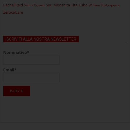
Rachel Reid
Suu Morishita
Tite Kubo
Sarina Bowen
William Shakespeare
Zerocalcare
ISCRIVITI ALLA NOSTRA NEWSLETTER
Nominativo*
Email*