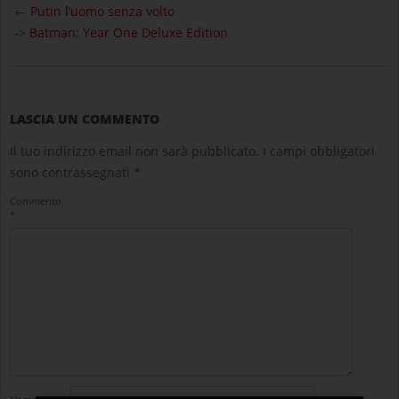
03-
←
Putin l’uomo senza volto
10
->
Batman: Year One Deluxe Edition
LASCIA UN COMMENTO
Il tuo indirizzo email non sarà pubblicato.
I campi obbligatori
sono contrassegnati
*
Commento
*