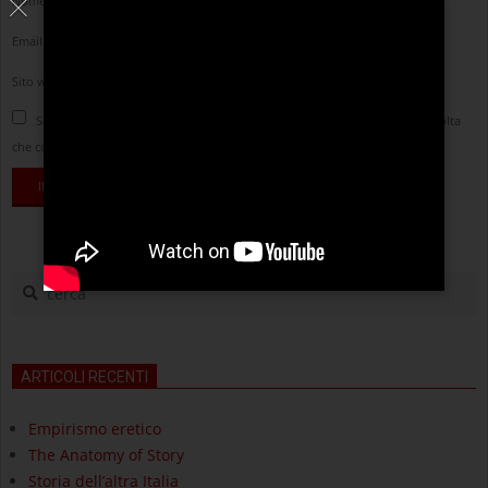
Nome
*
Email
*
Sito web
Salva il mio nome, email e sito web in questo browser per la prossima volta
che commento.
cerca
ARTICOLI RECENTI
Empirismo eretico
The Anatomy of Story
Storia dell’altra Italia