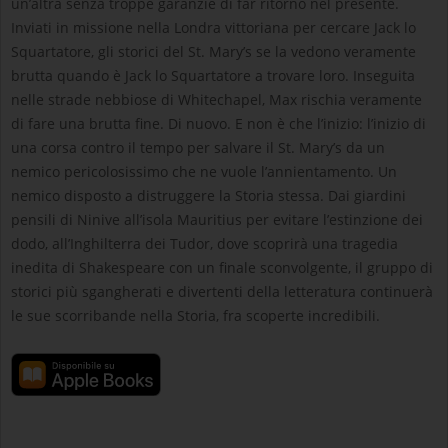
un’altra senza troppe garanzie di far ritorno nel presente.
Inviati in missione nella Londra vittoriana per cercare Jack lo
Squartatore, gli storici del St. Mary’s se la vedono veramente
brutta quando è Jack lo Squartatore a trovare loro. Inseguita
nelle strade nebbiose di Whitechapel, Max rischia veramente
di fare una brutta fine. Di nuovo. E non è che l’inizio: l’inizio di
una corsa contro il tempo per salvare il St. Mary’s da un
nemico pericolosissimo che ne vuole l’annientamento. Un
nemico disposto a distruggere la Storia stessa. Dai giardini
pensili di Ninive all’isola Mauritius per evitare l’estinzione dei
dodo, all’Inghilterra dei Tudor, dove scoprirà una tragedia
inedita di Shakespeare con un finale sconvolgente, il gruppo di
storici più sgangherati e divertenti della letteratura continuerà
le sue scorribande nella Storia, fra scoperte incredibili.