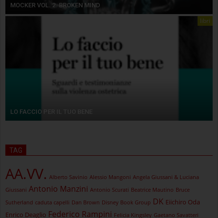
MOCKER VOL. 2. BROKEN MIND
libri
LO FACCIO PER IL TUO BENE
TAG
AA.VV.
Alberto Savinio
Alessio Mangoni
Angela Giussani & Luciana
Antonio Manzini
Giussani
Antonio Scurati
Beatrice Mautino
Bruce
DK
Eiichiro Oda
Sutherland
caduta capelli
Dan Brown
Disney Book Group
Federico Rampini
Enrico Deaglio
Felicia Kingsley
Gaetano Savatteri