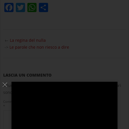
Facebook
Twitter
WhatsApp
Condividi
2022-
03-
←
La regina del nulla
24
->
Le parole che non riesco a dire
LASCIA UN COMMENTO
Il tuo indirizzo email non sarà pubblicato.
I campi obbligatori
sono contrassegnati
*
Commento
*