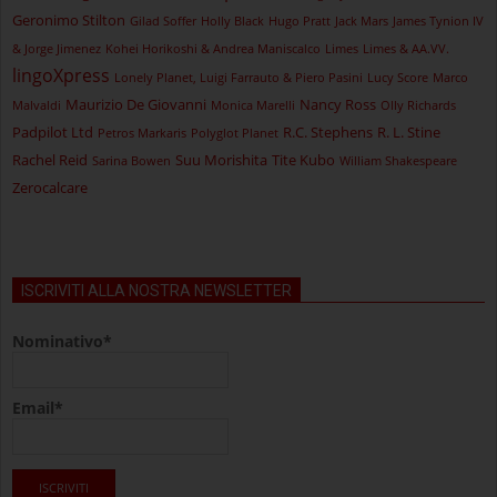
Geronimo Stilton
Gilad Soffer
Holly Black
Hugo Pratt
Jack Mars
James Tynion IV
& Jorge Jimenez
Kohei Horikoshi & Andrea Maniscalco
Limes
Limes & AA.VV.
lingoXpress
Lonely Planet, Luigi Farrauto & Piero Pasini
Lucy Score
Marco
Maurizio De Giovanni
Nancy Ross
Malvaldi
Monica Marelli
Olly Richards
Padpilot Ltd
R.C. Stephens
R. L. Stine
Petros Markaris
Polyglot Planet
Rachel Reid
Suu Morishita
Tite Kubo
Sarina Bowen
William Shakespeare
Zerocalcare
ISCRIVITI ALLA NOSTRA NEWSLETTER
Nominativo*
Email*