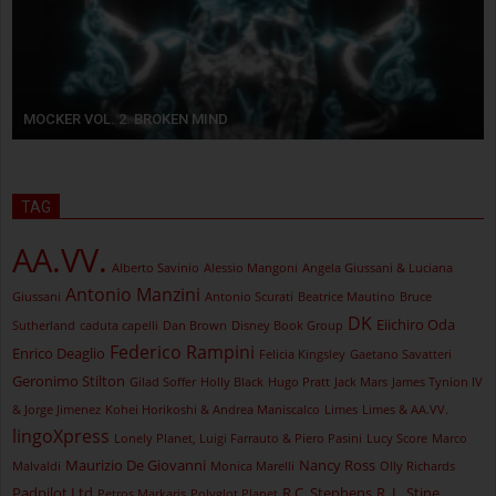
MOCKER VOL. 2. BROKEN MIND
TAG
AA.VV.
Alberto Savinio
Alessio Mangoni
Angela Giussani & Luciana
Antonio Manzini
Giussani
Antonio Scurati
Beatrice Mautino
Bruce
DK
Eiichiro Oda
Sutherland
caduta capelli
Dan Brown
Disney Book Group
Federico Rampini
Enrico Deaglio
Felicia Kingsley
Gaetano Savatteri
Geronimo Stilton
Gilad Soffer
Holly Black
Hugo Pratt
Jack Mars
James Tynion IV
& Jorge Jimenez
Kohei Horikoshi & Andrea Maniscalco
Limes
Limes & AA.VV.
lingoXpress
Lonely Planet, Luigi Farrauto & Piero Pasini
Lucy Score
Marco
Maurizio De Giovanni
Nancy Ross
Malvaldi
Monica Marelli
Olly Richards
Padpilot Ltd
R.C. Stephens
R. L. Stine
Petros Markaris
Polyglot Planet