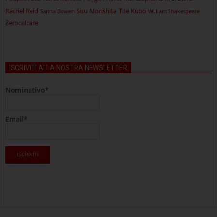
Rachel Reid
Suu Morishita
Tite Kubo
Sarina Bowen
William Shakespeare
Zerocalcare
ISCRIVITI ALLA NOSTRA NEWSLETTER
Nominativo*
Email*