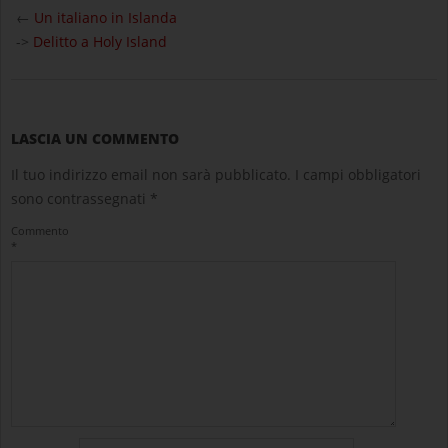
05-
←
Un italiano in Islanda
24
->
Delitto a Holy Island
LASCIA UN COMMENTO
Il tuo indirizzo email non sarà pubblicato.
I campi obbligatori
sono contrassegnati
*
Commento
*