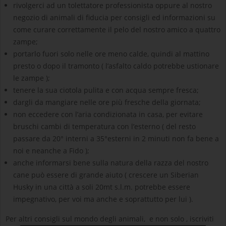
rivolgerci ad un tolettatore professionista oppure al nostro
negozio di animali di fiducia per consigli ed informazioni su
come curare correttamente il pelo del nostro amico a quattro
zampe;
portarlo fuori solo nelle ore meno calde, quindi al mattino
presto o dopo il tramonto ( l’asfalto caldo potrebbe ustionare
le zampe );
tenere la sua ciotola pulita e con acqua sempre fresca;
dargli da mangiare nelle ore più fresche della giornata;
non eccedere con l’aria condizionata in casa, per evitare
bruschi cambi di temperatura con l’esterno ( del resto
passare da 20° interni a 35°esterni in 2 minuti non fa bene a
noi e neanche a Fido );
anche informarsi bene sulla natura della razza del nostro
cane può essere di grande aiuto ( crescere un Siberian
Husky in una città a soli 20mt s.l.m. potrebbe essere
impegnativo, per voi ma anche e soprattutto per lui ).
Per altri consigli sul mondo degli animali, e non solo , iscriviti