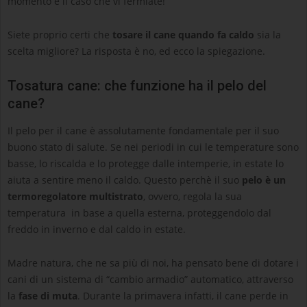
momento è il caso che vi fermiate!
Siete proprio certi che
tosare il cane quando fa caldo
sia la
scelta migliore? La risposta è no, ed ecco la spiegazione.
Tosatura cane: che funzione ha il pelo del
cane?
Il pelo per il cane è assolutamente fondamentale per il suo
buono stato di salute. Se nei periodi in cui le temperature sono
basse, lo riscalda e lo protegge dalle intemperie, in estate lo
aiuta a sentire meno il caldo. Questo perchè il suo
pelo è un
termoregolatore multistrato
, ovvero, regola la sua
temperatura in base a quella esterna, proteggendolo dal
freddo in inverno e dal caldo in estate.
Madre natura, che ne sa più di noi, ha pensato bene di dotare i
cani di un sistema di “cambio armadio” automatico, attraverso
la
fase di muta
. Durante la primavera infatti, il cane perde in