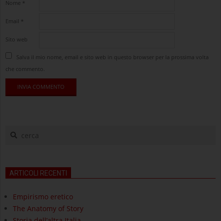
Nome
*
Email
*
Sito web
Salva il mio nome, email e sito web in questo browser per la prossima volta
che commento.
cerca
ARTICOLI RECENTI
Empirismo eretico
The Anatomy of Story
Storia dell’altra Italia