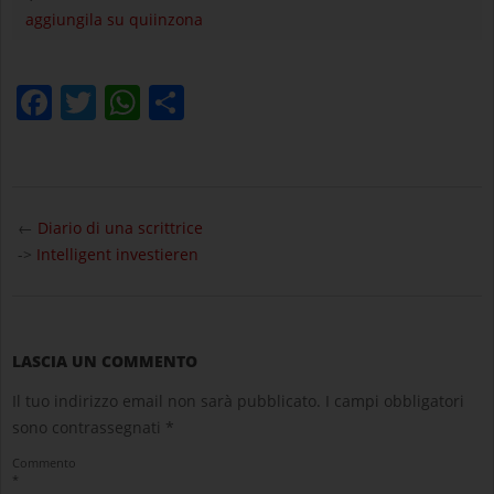
aggiungila su quiinzona
Facebook
Twitter
WhatsApp
Condividi
2023-
03-
←
Diario di una scrittrice
16
->
Intelligent investieren
LASCIA UN COMMENTO
Il tuo indirizzo email non sarà pubblicato.
I campi obbligatori
sono contrassegnati
*
Commento
*