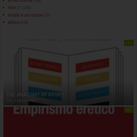
erboristeria
(35)
libri
(1.036)
moda e accessori
(3)
ottica
(18)
libri
THE ANATOMY OF STORY
On:
4 Agosto 2026
libri