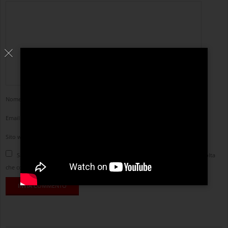
Nome
*
Email
*
Sito web
Salva il mio nome, email e sito web in questo browser per la prossima volta
che commento.