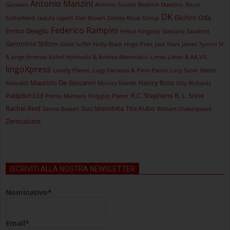
Antonio Manzini
Giussani
Antonio Scurati
Beatrice Mautino
Bruce
DK
Eiichiro Oda
Sutherland
caduta capelli
Dan Brown
Disney Book Group
Federico Rampini
Enrico Deaglio
Felicia Kingsley
Gaetano Savatteri
Geronimo Stilton
Gilad Soffer
Holly Black
Hugo Pratt
Jack Mars
James Tynion IV
& Jorge Jimenez
Kohei Horikoshi & Andrea Maniscalco
Limes
Limes & AA.VV.
lingoXpress
Lonely Planet, Luigi Farrauto & Piero Pasini
Lucy Score
Marco
Maurizio De Giovanni
Nancy Ross
Malvaldi
Monica Marelli
Olly Richards
Padpilot Ltd
R.C. Stephens
R. L. Stine
Petros Markaris
Polyglot Planet
Rachel Reid
Suu Morishita
Tite Kubo
Sarina Bowen
William Shakespeare
Zerocalcare
ISCRIVITI ALLA NOSTRA NEWSLETTER
Nominativo*
Email*