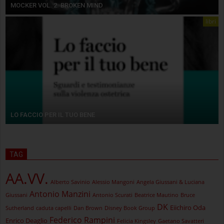
MOCKER VOL. 2. BROKEN MIND
libri
LO FACCIO PER IL TUO BENE
TAG
AA.VV.
Alberto Savinio
Alessio Mangoni
Angela Giussani & Luciana
Antonio Manzini
Giussani
Antonio Scurati
Beatrice Mautino
Bruce
DK
Eiichiro Oda
Sutherland
caduta capelli
Dan Brown
Disney Book Group
Federico Rampini
Enrico Deaglio
Felicia Kingsley
Gaetano Savatteri