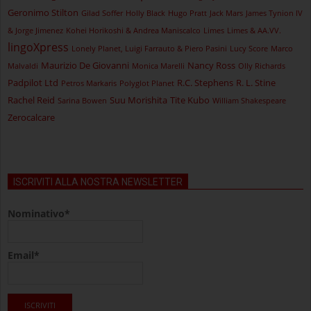
Geronimo Stilton
Gilad Soffer
Holly Black
Hugo Pratt
Jack Mars
James Tynion IV
& Jorge Jimenez
Kohei Horikoshi & Andrea Maniscalco
Limes
Limes & AA.VV.
lingoXpress
Lonely Planet, Luigi Farrauto & Piero Pasini
Lucy Score
Marco
Maurizio De Giovanni
Nancy Ross
Malvaldi
Monica Marelli
Olly Richards
Padpilot Ltd
R.C. Stephens
R. L. Stine
Petros Markaris
Polyglot Planet
Rachel Reid
Suu Morishita
Tite Kubo
Sarina Bowen
William Shakespeare
Zerocalcare
ISCRIVITI ALLA NOSTRA NEWSLETTER
Nominativo*
Email*