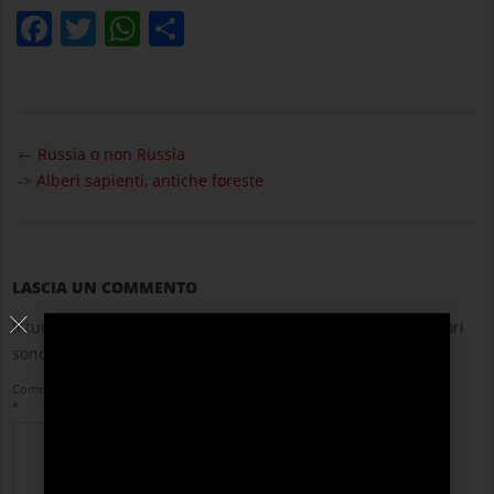
Facebook
Twitter
WhatsApp
Condividi
2023-
08-
←
Russia o non Russia
10
->
Alberi sapienti, antiche foreste
LASCIA UN COMMENTO
Il tuo indirizzo email non sarà pubblicato.
I campi obbligatori
sono contrassegnati
*
Commento
*