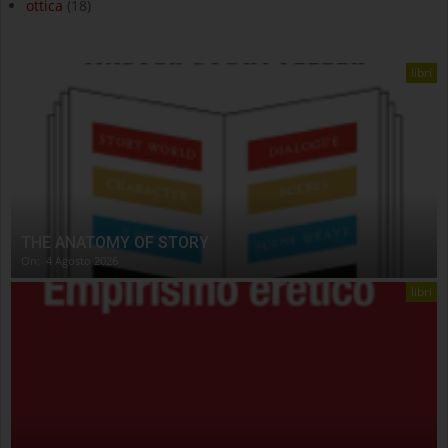
ottica
(18)
libri
THE ANATOMY OF STORY
On:
4 Agosto 2026
libri