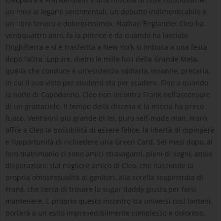
un inno ai legami sentimentali, un debutto indimenticabile e
un libro tenero e dolorosissimo». Nathan Englander Cleo ha
ventiquattro anni, fa la pittrice e da quando ha lasciato
l’Inghilterra e si è trasferita a New York si imbuca a una festa
dopo l’altra. Eppure, dietro le mille luci della Grande Mela,
quella che conduce è un’esistenza solitaria, insonne, precaria,
in cui il suo visto per studenti sta per scadere. Fino a quando,
la notte di Capodanno, Cleo non incontra Frank nell’ascensore
di un grattacielo. Il tempo della discesa e la miccia ha preso
fuoco. Vent’anni piú grande di lei, puro self-made man, Frank
offre a Cleo la possibilità di essere felice, la libertà di dipingere
e l’opportunità di richiedere una Green Card. Sei mesi dopo, al
loro matrimonio ci sono amici stravaganti, pieni di sogni, ansie,
disperazioni: dal migliore amico di Cleo, che nasconde la
propria omosessualità ai genitori, alla sorella scapestrata di
Frank, che cerca di trovare lo sugar daddy giusto per farsi
mantenere. E proprio questo incontro tra universi cosí lontani,
porterà a un esito imprevedibilmente complesso e doloroso.