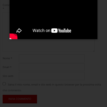
Commento
*
Nome
*
Email
*
Sito web
Salva il mio nome, email e sito web in questo browser per la prossima volta
che commento.