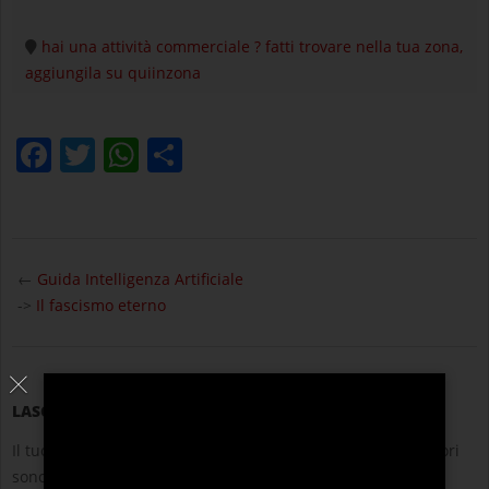
hai una attività commerciale ? fatti trovare nella tua zona,
aggiungila su quiinzona
Facebook
Twitter
WhatsApp
Condividi
2023-
08-
←
Guida Intelligenza Artificiale
24
->
Il fascismo eterno
LASCIA UN COMMENTO
Il tuo indirizzo email non sarà pubblicato.
I campi obbligatori
sono contrassegnati
*