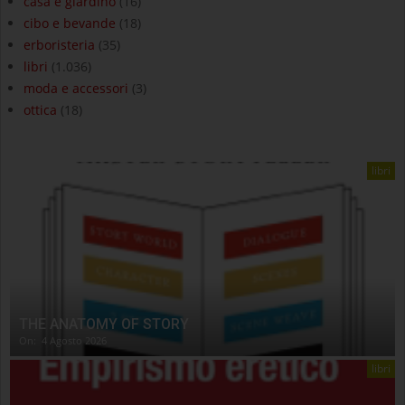
casa e giardino
(16)
cibo e bevande
(18)
erboristeria
(35)
libri
(1.036)
moda e accessori
(3)
ottica
(18)
libri
THE ANATOMY OF STORY
On:
4 Agosto 2026
libri