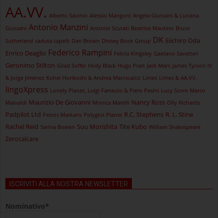
AA.VV.
Alberto Savinio
Alessio Mangoni
Angela Giussani & Luciana
Antonio Manzini
Giussani
Antonio Scurati
Beatrice Mautino
Bruce
DK
Eiichiro Oda
Sutherland
caduta capelli
Dan Brown
Disney Book Group
Federico Rampini
Enrico Deaglio
Felicia Kingsley
Gaetano Savatteri
Geronimo Stilton
Gilad Soffer
Holly Black
Hugo Pratt
Jack Mars
James Tynion IV
& Jorge Jimenez
Kohei Horikoshi & Andrea Maniscalco
Limes
Limes & AA.VV.
lingoXpress
Lonely Planet, Luigi Farrauto & Piero Pasini
Lucy Score
Marco
Maurizio De Giovanni
Nancy Ross
Malvaldi
Monica Marelli
Olly Richards
Padpilot Ltd
R.C. Stephens
R. L. Stine
Petros Markaris
Polyglot Planet
Rachel Reid
Suu Morishita
Tite Kubo
Sarina Bowen
William Shakespeare
Zerocalcare
ISCRIVITI ALLA NOSTRA NEWSLETTER
Nominativo*