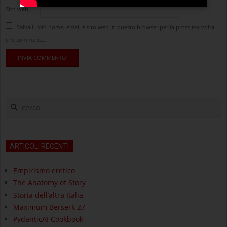
Sito web
Salva il mio nome, email e sito web in questo browser per la prossima volta
che commento.
cerca
ARTICOLI RECENTI
Empirismo eretico
The Anatomy of Story
Storia dell’altra Italia
Maximum Berserk 27
PydanticAI Cookbook