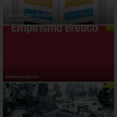
THE ANATOMY OF STORY
On:
4 Agosto 2026
libri
EMPIRISMO ERETICO
libri