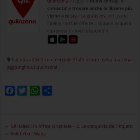
quiinzona
e leggere
nuovi consigli e
curiosita' e trovare anche le librerie più
vicino a te
scarica gratis ora
, ed usa le
fidelity card, le offerte, i coupon acquisti
e prenota i servizi disponibili
hai una attività commerciale ? fatti trovare nella tua zona,
aggiungila su quiinzona
Facebook
Twitter
WhatsApp
Condividi
2024-
01-
←
Gli italiani in Africa Orientale – 2. La conquista dell’Impero
11
->
Build Your Swing