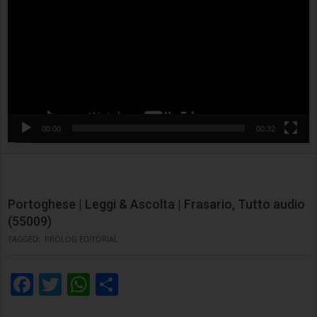
00:00
00:32
Portoghese | Leggi & Ascolta | Frasario, Tutto audio
(55009)
TAGGED:
PROLOG EDITORIAL
Facebook
Twitter
WhatsApp
Condividi