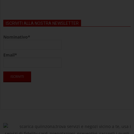
ISCRIVITI ALLA NOSTRA NEWSLETTER
Nominativo*
Email*
scarica quiinzona,trova servizi e negozi vicino a te, usa i
servizi di fidelity card, prenotazioni, preventivi, raccogli i punti