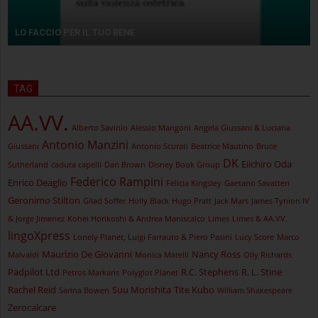
LO FACCIO PER IL TUO BENE
TAG
AA.VV.
Alberto Savinio
Alessio Mangoni
Angela Giussani & Luciana
Antonio Manzini
Giussani
Antonio Scurati
Beatrice Mautino
Bruce
DK
Eiichiro Oda
Sutherland
caduta capelli
Dan Brown
Disney Book Group
Federico Rampini
Enrico Deaglio
Felicia Kingsley
Gaetano Savatteri
Geronimo Stilton
Gilad Soffer
Holly Black
Hugo Pratt
Jack Mars
James Tynion IV
& Jorge Jimenez
Kohei Horikoshi & Andrea Maniscalco
Limes
Limes & AA.VV.
lingoXpress
Lonely Planet, Luigi Farrauto & Piero Pasini
Lucy Score
Marco
Maurizio De Giovanni
Nancy Ross
Malvaldi
Monica Marelli
Olly Richards
Padpilot Ltd
R.C. Stephens
R. L. Stine
Petros Markaris
Polyglot Planet
Rachel Reid
Suu Morishita
Tite Kubo
Sarina Bowen
William Shakespeare
Zerocalcare