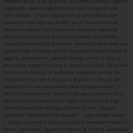
momento giusto. È già qualcosa, no? Come funziona? Scegli un
argomento – avvia la registrazione e segui il testo! È facile
come sembra – È facile imparare! Il corso è suddiviso per
argomenti tratti dalla vita di tutti i giorni. Questo lo rende
adatto non solo per fare turismo, ma anche per capire ed
esprimersi in situazioni di base senza dover approfondire
troppo la grammatica e la sintassi. Ascolta l’audio e ripeti ogni
parola o frase che senti, per ben due volte! Così avrai modo di
leggere, apprendere e… parlare! Ricorda: se non ci riesci la
prima volta, magari ce la farai la seconda o la terza. Fai pratica
tutte le volte che vuoi, in qualunque momento! La cosa più
importante è non avere mai paura di parlare. Certo, gli altri
capiranno che non stai parlando nella tua lingua madre. E
allora? La parola unisce i popoli e tutti apprezzeranno che tu
stia cercando di parlare la loro lingua, anche se farai degli
errori. Ciascun corso di lingua SPEAKIT include i seguenti
argomenti: Prefazione e introduzione 1. Cose che devi sapere
2. Iniziare a parlare 3. Quanto, quanti? 4. Domande frequenti 5.
Parole importanti 6. Aggettivi 7. Numeri 8. Colori 9. Giorni della