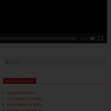
00:32
cerca
ARTICOLI RECENTI
Empirismo eretico
The Anatomy of Story
Storia dell’altra Italia
Maximum Berserk 27