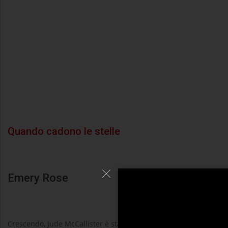
Quando cadono le stelle
Emery Rose
Crescendo, Jude McCallister è stato la rovina della mia esistenza. 