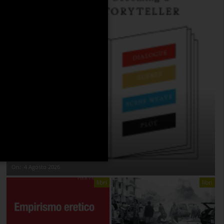
THE ANATOMY OF STORY
On:
4 Agosto 2026
libri
libri