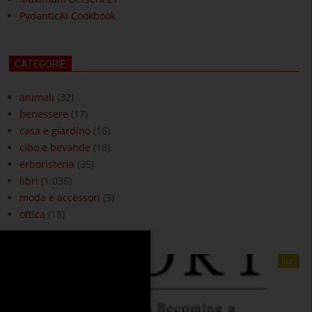
PydanticAI Cookbook
CATEGORIE
animali
(32)
benessere
(17)
casa e giardino
(16)
cibo e bevande
(18)
erboristeria
(35)
libri
(1.036)
moda e accessori
(3)
ottica
(18)
libri