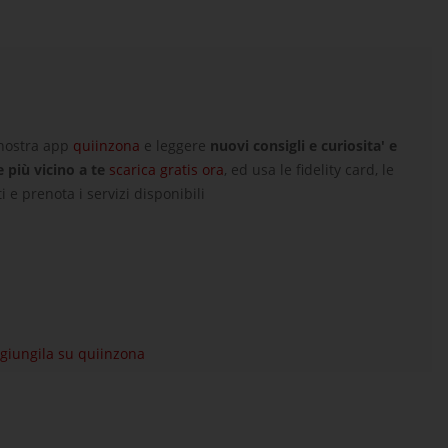
 nostra app
quiinzona
e leggere
nuovi consigli e curiosita' e
e più vicino a te
scarica gratis ora
, ed usa le fidelity card, le
i e prenota i servizi disponibili
aggiungila su quiinzona