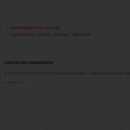
2024-
05-
←
Autobiografia di uno yogi
09
->
Suzuki Violin School – Volume 1 (Revised)
LASCIA UN COMMENTO
Il tuo indirizzo email non sarà pubblicato.
I campi obbligatori s
Commento
*