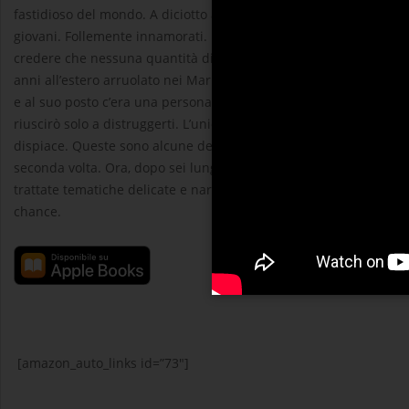
fastidioso del mondo. A diciotto anni, il ragazzo che amavo odia
giovani. Follemente innamorati. Invincibili. Abbastanza forti da
credere che nessuna quantità di tempo e nessuna distanza avrebb
anni all’estero arruolato nei Marine, avrebbe dovuto essere moti
e al suo posto c’era una persona che non riconoscevo. Ti ho prome
riuscirò solo a distruggerti. L’unica cosa che voglio è che tu sia f
dispiace. Queste sono alcune delle parole che ho trovato scritte i
seconda volta. Ora, dopo sei lunghi anni, è tornato. Ma il mio cu
trattate tematiche delicate e narrate situazioni che potrebbero u
chance.
[amazon_auto_links id=”73″]