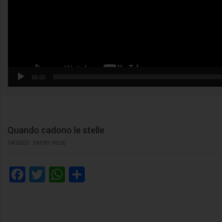
00:00
Quando cadono le stelle
TAGGED:
EMERY ROSE
Facebook
Twitter
WhatsApp
Condividi