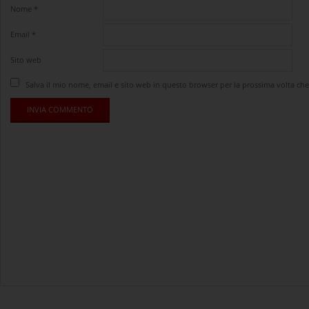
Nome
*
Email
*
Sito web
Salva il mio nome, email e sito web in questo browser per la prossima volta c