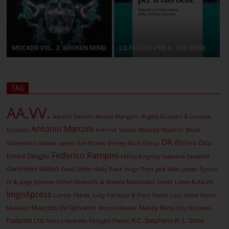
MOCKER VOL. 2. BROKEN MIND
LO FACCIO PER IL TUO BENE
TAG
AA.VV.
Alberto Savinio
Alessio Mangoni
Angela Giussani & Luciana
Antonio Manzini
Giussani
Antonio Scurati
Beatrice Mautino
Bruce
DK
Eiichiro Oda
Sutherland
caduta capelli
Dan Brown
Disney Book Group
Federico Rampini
Enrico Deaglio
Felicia Kingsley
Gaetano Savatteri
Geronimo Stilton
Gilad Soffer
Holly Black
Hugo Pratt
Jack Mars
James Tynion
IV & Jorge Jimenez
Kohei Horikoshi & Andrea Maniscalco
Limes
Limes & AA.VV.
lingoXpress
Lonely Planet, Luigi Farrauto & Piero Pasini
Lucy Score
Marco
Maurizio De Giovanni
Nancy Ross
Malvaldi
Monica Marelli
Olly Richards
Padpilot Ltd
R.C. Stephens
R. L. Stine
Petros Markaris
Polyglot Planet