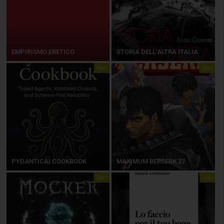
EMPIRISMO ERETICO
STORIA DELL’ALTRA ITALIA
libri
libri
PYDANTICAI COOKBOOK
MAXIMUM BERSERK 27
libri
libri