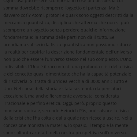
Ogni cosa può essere scomposta in cose più piccole, la cui
somma dovrebbe ricomporre l’oggetto di partenza. Ma è
davvero così? Atomi, protoni e quark sono oggetti descritti dalla
meccanica quantistica, disciplina che afferma che non si può
scomporre un oggetto senza perdere qualche informazione
fondamentale: la somma delle parti non dà il tutto. Se
prendiamo sul serio la fisica quantistica non possiamo ridurre
la realtà per capirla; la descrizione fondamentale dell’universo
non può che essere l’universo stesso nel suo complesso. L’Uno,
indivisibile. L’Uno è il racconto di una profonda crisi della fisica
e del concetto quasi dimenticato che ha la capacità potenziale
di risolverla. Si tratta di un’idea vecchia di 3000 anni: Tutto è
Uno. Nel corso della storia è stata sostenuta da pensatori
eccezionali, ma anche fieramente avversata, considerata
irrazionale e perfino eretica. Oggi, però, proprio questo
monismo radicale, secondo Heinrich Päs, può salvare la fisica
dalla crisi che l’ha colta e dalla quale non riesce a uscire. Nella
concezione monista la materia, lo spazio, il tempo e la mente
sono soltanto artefatti della nostra prospettiva sull’universo.