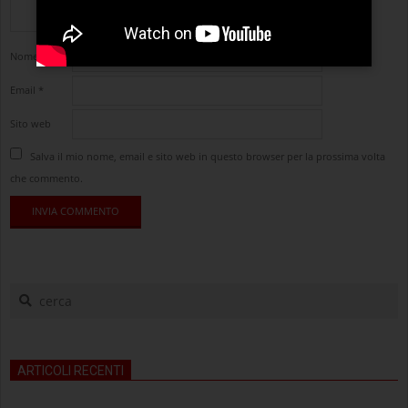
Nome
*
Email
*
Sito web
Salva il mio nome, email e sito web in questo browser per la prossima volta
che commento.
cerca
ARTICOLI RECENTI