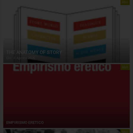
libri
THE ANATOMY OF STORY
On:
4 Agosto 2026
libri
EMPIRISMO ERETICO
libri