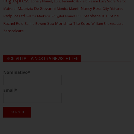
lingoXpress
Lonely Planet, Luigi Farrauto & Piero Pasini
Lucy Score
Marco
Maurizio De Giovanni
Nancy Ross
Malvaldi
Monica Marelli
Olly Richards
Padpilot Ltd
R.C. Stephens
R. L. Stine
Petros Markaris
Polyglot Planet
Rachel Reid
Suu Morishita
Tite Kubo
Sarina Bowen
William Shakespeare
Zerocalcare
ISCRIVITI ALLA NOSTRA NEWSLETTER
Nominativo*
Email*