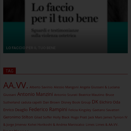
LO FACCIO PER IL TUO BENE
TAG
AA.VV.
Alberto Savinio
Alessio Mangoni
Angela Giussani & Luciana
Antonio Manzini
Giussani
Antonio Scurati
Beatrice Mautino
Bruce
DK
Eiichiro Oda
Sutherland
caduta capelli
Dan Brown
Disney Book Group
Federico Rampini
Enrico Deaglio
Felicia Kingsley
Gaetano Savatteri
Geronimo Stilton
Gilad Soffer
Holly Black
Hugo Pratt
Jack Mars
James Tynion IV
& Jorge Jimenez
Kohei Horikoshi & Andrea Maniscalco
Limes
Limes & AA.VV.