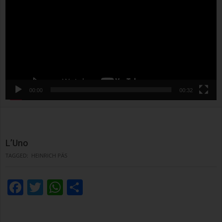
00:00
00:32
L’Uno
TAGGED:
HEINRICH PÄS
Facebook
Twitter
WhatsApp
Condividi