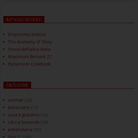
ARTICOLI RECENTI
Empirismo eretico
The Anatomy of Story
Storia dell’altra Italia
Maximum Berserk 27
PydanticAI Cookbook
CATEGORIE
animali
(32)
benessere
(17)
casa e giardino
(16)
cibo e bevande
(18)
erboristeria
(35)
libri
(1.036)