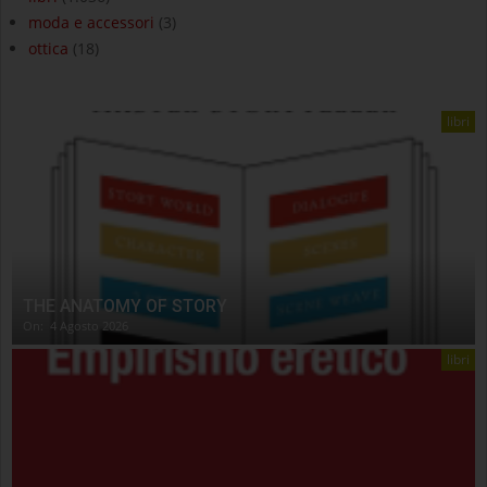
moda e accessori
(3)
ottica
(18)
libri
THE ANATOMY OF STORY
On:
4 Agosto 2026
libri