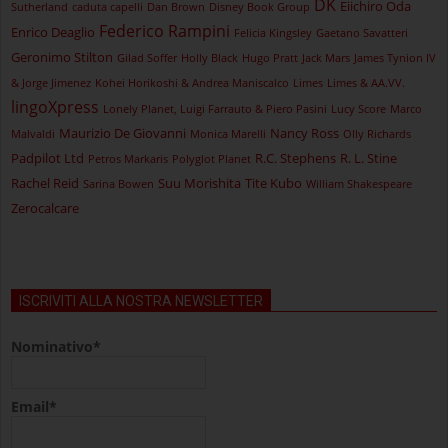
DK
Eiichiro Oda
Sutherland
caduta capelli
Dan Brown
Disney Book Group
Federico Rampini
Enrico Deaglio
Felicia Kingsley
Gaetano Savatteri
Geronimo Stilton
Gilad Soffer
Holly Black
Hugo Pratt
Jack Mars
James Tynion IV
& Jorge Jimenez
Kohei Horikoshi & Andrea Maniscalco
Limes
Limes & AA.VV.
lingoXpress
Lonely Planet, Luigi Farrauto & Piero Pasini
Lucy Score
Marco
Maurizio De Giovanni
Nancy Ross
Malvaldi
Monica Marelli
Olly Richards
Padpilot Ltd
R.C. Stephens
R. L. Stine
Petros Markaris
Polyglot Planet
Rachel Reid
Suu Morishita
Tite Kubo
Sarina Bowen
William Shakespeare
Zerocalcare
ISCRIVITI ALLA NOSTRA NEWSLETTER
Nominativo*
Email*