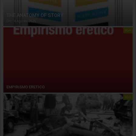
THE ANATOMY OF STORY
On:
4 Agosto 2026
libri
EMPIRISMO ERETICO
libri