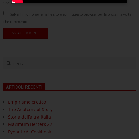
Sito web
Salva il mio nome, email e sito web in questo browser per la prossima volta
che commento.
cerca
ARTICOLI RECENTI
Empirismo eretico
The Anatomy of Story
Storia dell’altra Italia
Maximum Berserk 27
PydanticAI Cookbook