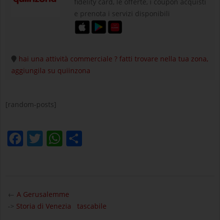
fidelity card, le offerte, i coupon acquisti
e prenota i servizi disponibili
hai una attività commerciale ? fatti trovare nella tua zona,
aggiungila su quiinzona
[random-posts]
Facebook
Twitter
WhatsApp
Condividi
2024-
10-
←
A Gerusalemme
10
->
Storia di Venezia tascabile