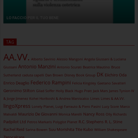
LO FACCIO PER IL TUO BENE
TAG
AA.VV.
Alberto Savinio
Alessio Mangoni
Angela Giussani & Luciana
Antonio Manzini
Giussani
Antonio Scurati
Beatrice Mautino
Bruce
DK
Eiichiro Oda
Sutherland
caduta capelli
Dan Brown
Disney Book Group
Federico Rampini
Enrico Deaglio
Felicia Kingsley
Gaetano Savatteri
Geronimo Stilton
Gilad Soffer
Holly Black
Hugo Pratt
Jack Mars
James Tynion IV
& Jorge Jimenez
Kohei Horikoshi & Andrea Maniscalco
Limes
Limes & AA.VV.
lingoXpress
Lonely Planet, Luigi Farrauto & Piero Pasini
Lucy Score
Marco
Maurizio De Giovanni
Nancy Ross
Malvaldi
Monica Marelli
Olly Richards
Padpilot Ltd
R.C. Stephens
R. L. Stine
Petros Markaris
Polyglot Planet
Rachel Reid
Suu Morishita
Tite Kubo
Sarina Bowen
William Shakespeare
Zerocalcare