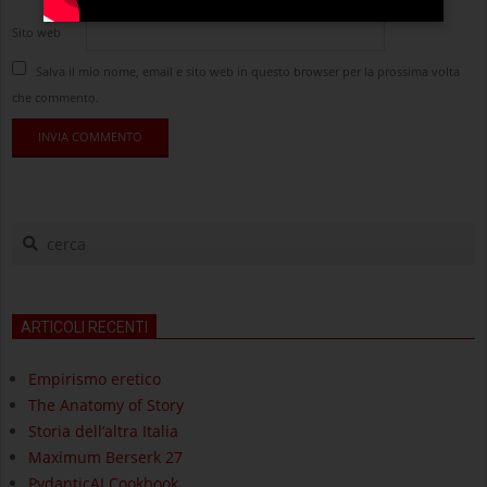
Sito web
Salva il mio nome, email e sito web in questo browser per la prossima volta
che commento.
cerca
ARTICOLI RECENTI
Empirismo eretico
The Anatomy of Story
Storia dell’altra Italia
Maximum Berserk 27
PydanticAI Cookbook