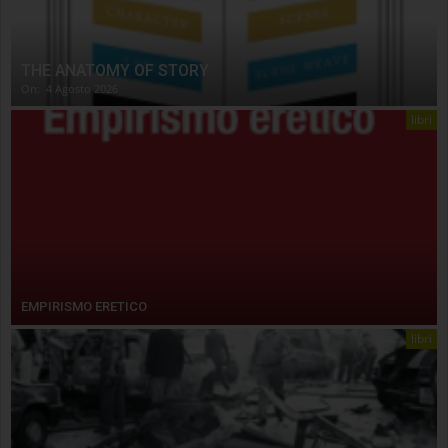
THE ANATOMY OF STORY
On:
4 Agosto 2026
libri
EMPIRISMO ERETICO
libri