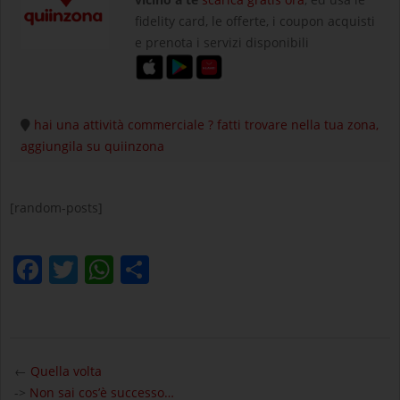
fidelity card, le offerte, i coupon acquisti
e prenota i servizi disponibili
hai una attività commerciale ? fatti trovare nella tua zona,
aggiungila su quiinzona
[random-posts]
Facebook
Twitter
WhatsApp
Condividi
2024-
11-
←
Quella volta
21
->
Non sai cos’è successo…