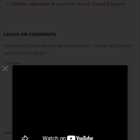
26
->
Cambia l’abitudine di essere te stesso. Nuova Edizione
LASCIA UN COMMENTO
Il tuo indirizzo email non sarà pubblicato.
I campi obbligatori
sono contrassegnati
*
Commento
*
Nome
*