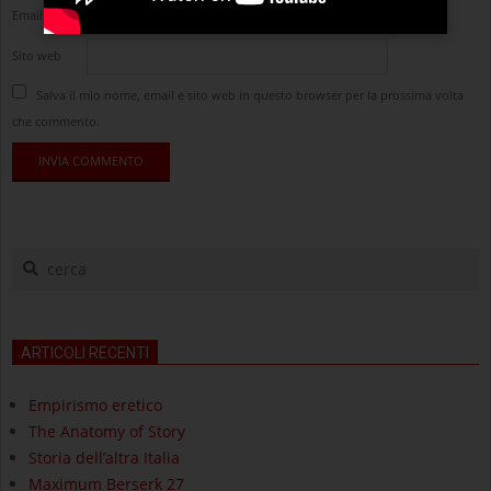
Email
*
Sito web
Salva il mio nome, email e sito web in questo browser per la prossima volta
che commento.
cerca
ARTICOLI RECENTI
Empirismo eretico
The Anatomy of Story
Storia dell’altra Italia
Maximum Berserk 27