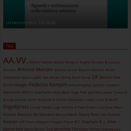
LO FACCIO PER IL TUO BENE
TAG
AA.VV.
Alberto Savinio
Alessio Mangoni
Angela Giussani & Luciana
Antonio Manzini
Giussani
Antonio Scurati
Beatrice Mautino
Bruce
DK
Eiichiro Oda
Sutherland
caduta capelli
Dan Brown
Disney Book Group
Federico Rampini
Enrico Deaglio
Felicia Kingsley
Gaetano Savatteri
Geronimo Stilton
Gilad Soffer
Holly Black
Hugo Pratt
Jack Mars
James Tynion IV
& Jorge Jimenez
Kohei Horikoshi & Andrea Maniscalco
Limes
Limes & AA.VV.
lingoXpress
Lonely Planet, Luigi Farrauto & Piero Pasini
Lucy Score
Marco
Maurizio De Giovanni
Nancy Ross
Malvaldi
Monica Marelli
Olly Richards
Padpilot Ltd
R.C. Stephens
R. L. Stine
Petros Markaris
Polyglot Planet
Rachel Reid
Suu Morishita
Tite Kubo
Sarina Bowen
William Shakespeare