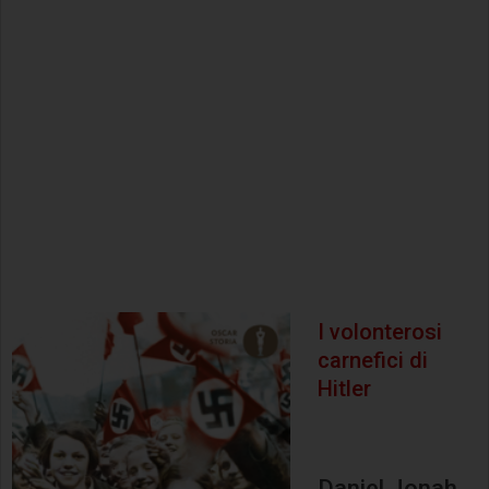
I volonterosi
carnefici di
Hitler
Daniel Jonah