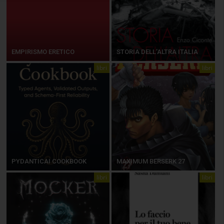
EMPIRISMO ERETICO
STORIA DELL’ALTRA ITALIA
libri
libri
PYDANTICAI COOKBOOK
MAXIMUM BERSERK 27
libri
libri