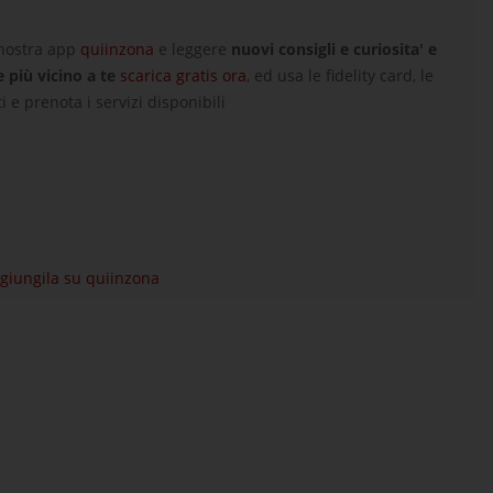
 nostra app
quiinzona
e leggere
nuovi consigli e curiosita' e
e più vicino a te
scarica gratis ora
, ed usa le fidelity card, le
i e prenota i servizi disponibili
aggiungila su quiinzona