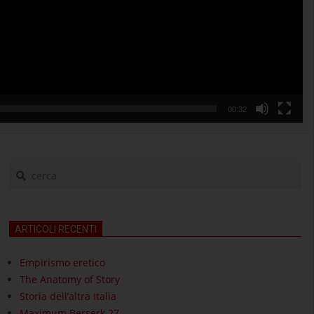
00:32
cerca
ARTICOLI RECENTI
Empirismo eretico
The Anatomy of Story
Storia dell’altra Italia
Maximum Berserk 27