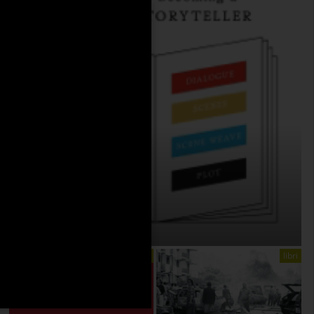
THE ANATOMY OF STORY
On:
4 Agosto 2026
libri
libri