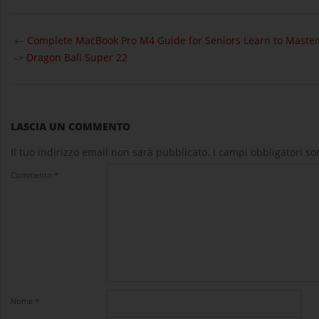
2024-
12-
←
Complete MacBook Pro M4 Guide for Seniors Learn to Maste
19
->
Dragon Ball Super 22
LASCIA UN COMMENTO
Il tuo indirizzo email non sarà pubblicato.
I campi obbligatori s
Commento
*
Nome
*