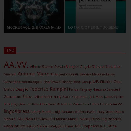
MOCKER VOL. 2. BROKEN MIND
LO FACCIO PER IL TUO BENE
TAG
AA.VV.
Alberto Savinio
Alessio Mangoni
Angela Giussani & Luciana
Antonio Manzini
Giussani
Antonio Scurati
Beatrice Mautino
Bruce
DK
Eiichiro Oda
Sutherland
caduta capelli
Dan Brown
Disney Book Group
Federico Rampini
Enrico Deaglio
Felicia Kingsley
Gaetano Savatteri
Geronimo Stilton
Gilad Soffer
Holly Black
Hugo Pratt
Jack Mars
James Tynion
IV & Jorge Jimenez
Kohei Horikoshi & Andrea Maniscalco
Limes
Limes & AA.VV.
lingoXpress
Lonely Planet, Luigi Farrauto & Piero Pasini
Lucy Score
Marco
Maurizio De Giovanni
Nancy Ross
Malvaldi
Monica Marelli
Olly Richards
Padpilot Ltd
R.C. Stephens
R. L. Stine
Petros Markaris
Polyglot Planet