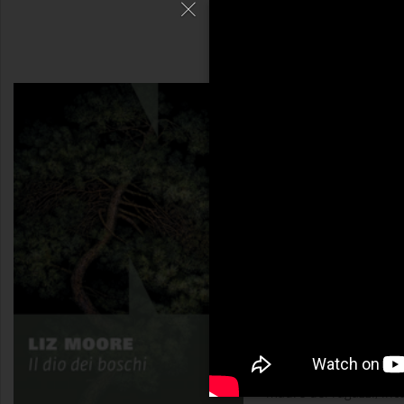
Il dio dei boschi
Liz Moore
È l'estate del 1975 q
Camp Emerson, il campo
Adirondack. La notizia 
nei boschi in circostan
investigatrice Judyta 
uomini della famiglia, 
madre dei ragazzi, inca