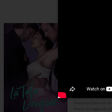
La Tata Vergine
S.C. Daiko
ELERI Lavorare come ta
il lavoro dei miei sog
sconce. Ma non posso a
potrebbero essere int
qualcun altro al quale
innocente Eleri non si
fresca, un raggio di so