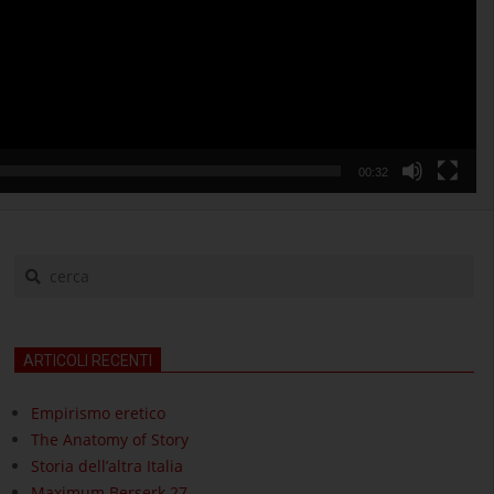
00:32
cerca
ARTICOLI RECENTI
Empirismo eretico
The Anatomy of Story
Storia dell’altra Italia
Maximum Berserk 27