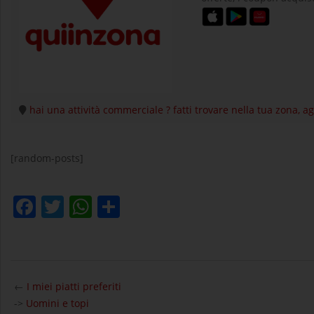
hai una attività commerciale ? fatti trovare nella tua zona, 
[random-posts]
Facebook
Twitter
WhatsApp
Condividi
2025-
01-
←
I miei piatti preferiti
14
->
Uomini e topi