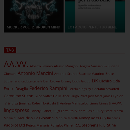
MOCKER VOL. 2. BROKEN MIND
LO FACCIO PER IL TUO BENE
TAG
AA.VV.
Alberto Savinio
Alessio Mangoni
Angela Giussani & Luciana
Antonio Manzini
Giussani
Antonio Scurati
Beatrice Mautino
Bruce
DK
Eiichiro Oda
Sutherland
caduta capelli
Dan Brown
Disney Book Group
Federico Rampini
Enrico Deaglio
Felicia Kingsley
Gaetano Savatteri
Geronimo Stilton
Gilad Soffer
Holly Black
Hugo Pratt
Jack Mars
James Tynion
IV & Jorge Jimenez
Kohei Horikoshi & Andrea Maniscalco
Limes
Limes & AA.VV.
lingoXpress
Lonely Planet, Luigi Farrauto & Piero Pasini
Lucy Score
Marco
Maurizio De Giovanni
Nancy Ross
Malvaldi
Monica Marelli
Olly Richards
Padpilot Ltd
R.C. Stephens
R. L. Stine
Petros Markaris
Polyglot Planet