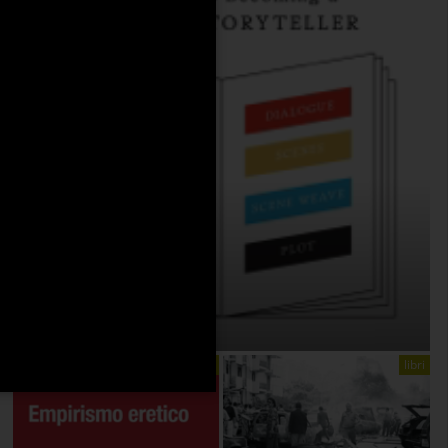
THE ANATOMY OF STORY
On:
4 Agosto 2026
libri
libri