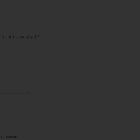
ono contrassegnati
*
he commento.