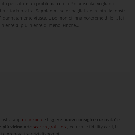
tuto peccato, e un problema con la P maiuscola. Vogliamo
tà e farla nostra. Sappiamo che è sbagliato, è la tata dei nostri
osì dannatamente giusta. E poi non ci innamoreremo di lei… lei
… niente di più, niente di meno. Finché…
 nostra app
quiinzona
e leggere
nuovi consigli e curiosita' e
e più vicino a te
scarica gratis ora
, ed usa le fidelity card, le
i e prenota i servizi disponibili