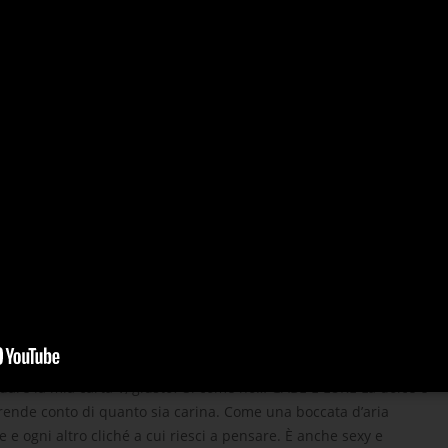
ta in un esclusivo quartiere di Londra per due alfa bisessuali è
ni. Gabe e Luke sono così sexy che mi fanno pensare a cose
verli, significherebbe… superare il limite. E loro non
eressati a una vergine ventiduenne come me. Dovrò trovare
 dare la mia carta V, giusto? Sì come no… GABE E LUKE La dolce e
 rende conto di quanto sia carina. Come una boccata d’aria
le e ogni altro cliché a cui riesci a pensare. È anche sexy e