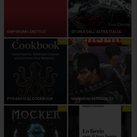
EMPIRISMO ERETICO
STORIA DELL’ALTRA ITALIA
libri
libri
PYDANTICAI COOKBOOK
MAXIMUM BERSERK 27
libri
libri