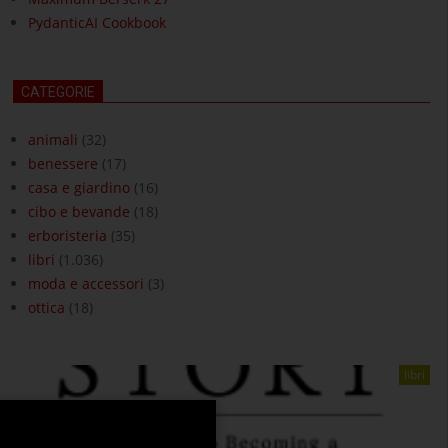
PydanticAI Cookbook
CATEGORIE
animali
(32)
benessere
(17)
casa e giardino
(16)
cibo e bevande
(18)
erboristeria
(35)
libri
(1.036)
moda e accessori
(3)
ottica
(18)
libri