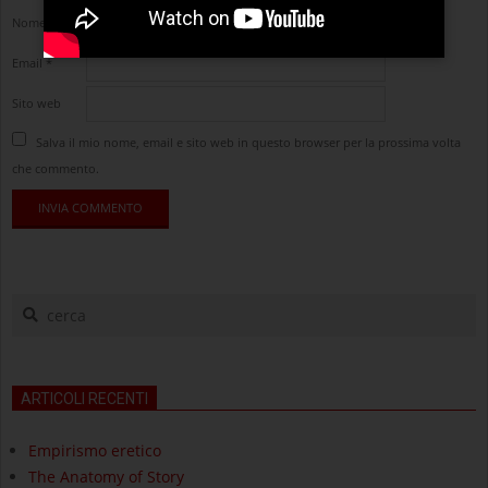
Nome
*
Email
*
Sito web
Salva il mio nome, email e sito web in questo browser per la prossima volta
che commento.
cerca
ARTICOLI RECENTI
Empirismo eretico
The Anatomy of Story