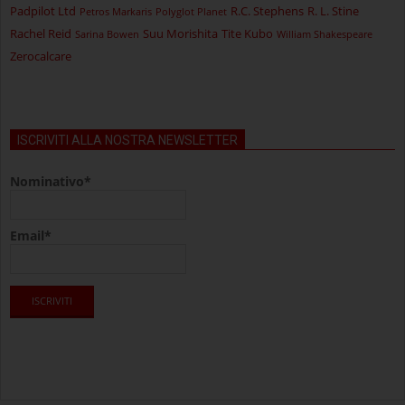
Padpilot Ltd
R.C. Stephens
R. L. Stine
Petros Markaris
Polyglot Planet
Rachel Reid
Suu Morishita
Tite Kubo
Sarina Bowen
William Shakespeare
Zerocalcare
ISCRIVITI ALLA NOSTRA NEWSLETTER
Nominativo*
Email*