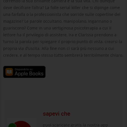
correndo la sua brillante carriera e la sua vita. Chi dunque
deve decifrare l’altra? La folle serial killer che si dipinge come
una farfalla o la professionista che sorride sulle copertine dei
magazine? Le parole occultano, manipolano, ingannano o
guariscono? Come in una vertiginosa psicoterapia a cui il
lettore ha il privilegio di assistere, Ira e Clarissa prendono a
turno la parola per spiegare il proprio punto di vista, crearsi la
propria via d’uscita. Alla fine non ci sarà più nessuno a cui
credere, e al tempo stesso tutto sembrerà terribilmente chiaro.
sapevi che
puoi scaricare gratis la nostra app