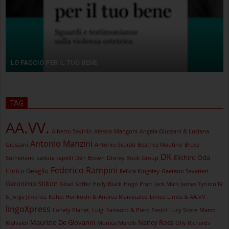
LO FACCIO PER IL TUO BENE
TAG
AA.VV.
Alberto Savinio
Alessio Mangoni
Angela Giussani & Luciana
Antonio Manzini
Giussani
Antonio Scurati
Beatrice Mautino
Bruce
DK
Eiichiro Oda
Sutherland
caduta capelli
Dan Brown
Disney Book Group
Federico Rampini
Enrico Deaglio
Felicia Kingsley
Gaetano Savatteri
Geronimo Stilton
Gilad Soffer
Holly Black
Hugo Pratt
Jack Mars
James Tynion IV
& Jorge Jimenez
Kohei Horikoshi & Andrea Maniscalco
Limes
Limes & AA.VV.
lingoXpress
Lonely Planet, Luigi Farrauto & Piero Pasini
Lucy Score
Marco
Maurizio De Giovanni
Nancy Ross
Malvaldi
Monica Marelli
Olly Richards