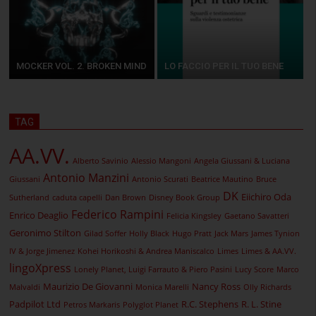
MOCKER VOL. 2. BROKEN MIND
LO FACCIO PER IL TUO BENE
TAG
AA.VV.
Alberto Savinio
Alessio Mangoni
Angela Giussani & Luciana
Antonio Manzini
Giussani
Antonio Scurati
Beatrice Mautino
Bruce
DK
Eiichiro Oda
Sutherland
caduta capelli
Dan Brown
Disney Book Group
Federico Rampini
Enrico Deaglio
Felicia Kingsley
Gaetano Savatteri
Geronimo Stilton
Gilad Soffer
Holly Black
Hugo Pratt
Jack Mars
James Tynion
IV & Jorge Jimenez
Kohei Horikoshi & Andrea Maniscalco
Limes
Limes & AA.VV.
lingoXpress
Lonely Planet, Luigi Farrauto & Piero Pasini
Lucy Score
Marco
Maurizio De Giovanni
Nancy Ross
Malvaldi
Monica Marelli
Olly Richards
Padpilot Ltd
R.C. Stephens
R. L. Stine
Petros Markaris
Polyglot Planet