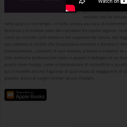
Byron, «ossessionata d
gennaio 1935, è ormai u
misfatti, ma ha svilu
nello spazio e nel tempo – e l’arte, ancora più rara, di trasmette
Bruchsal o le nodose mani dei contadini fra cipolle tagliate, car
come un crociato sulla tomba o nel «capanno da caccia» del leg
una colonna di chiatte che trasportano cemento o attraversi Vienn
Katzenjammer, i postumi di una sbornia, a Monaco o elabori la «f
città tedesche prebarocche; tutto ci appare il dettaglio di un f
puzzle dove risorge, come un’emanazione di incredibile e accatti
qui il modello ancora fragrante di quel modo di viaggiare (e di vi
giovane amico di Leight Fermor: Bruce Chatwin.