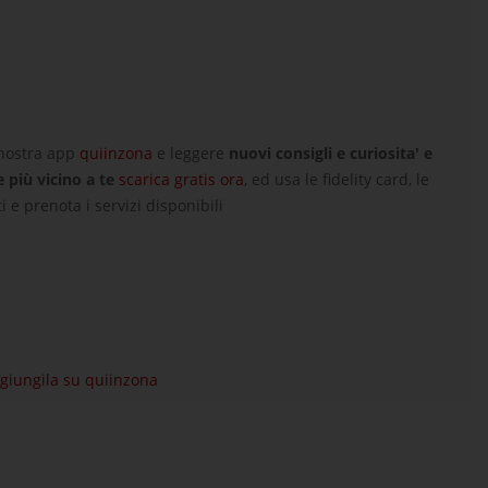
 nostra app
quiinzona
e leggere
nuovi consigli e curiosita' e
e più vicino a te
scarica gratis ora
, ed usa le fidelity card, le
i e prenota i servizi disponibili
aggiungila su quiinzona