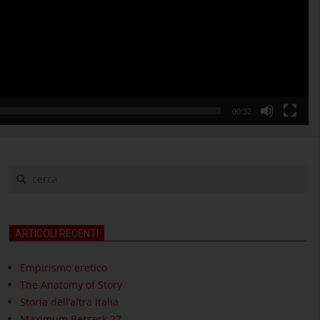
00:32
cerca
ARTICOLI RECENTI
Empirismo eretico
The Anatomy of Story
Storia dell’altra Italia
Maximum Berserk 27