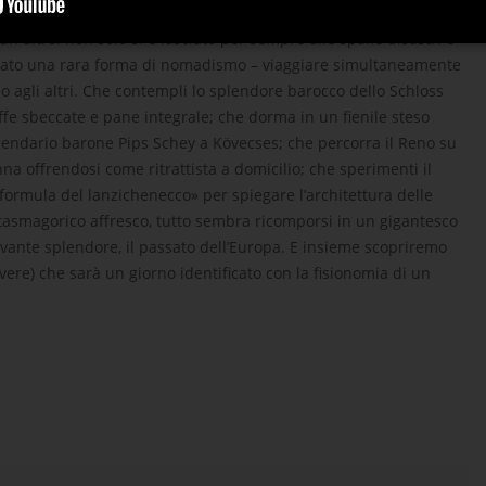
al serpente e tormentata dal gong». Quando vi arriva, il 1°
n altro: non solo si è lasciato per sempre alle spalle disastri e
ppato una rara forma di nomadismo – viaggiare simultaneamente
rlo agli altri. Che contempli lo splendore barocco dello Schloss
affe sbeccate e pane integrale; che dorma in un fienile steso
gendario barone Pips Schey a Kövecses; che percorra il Reno su
a offrendosi come ritrattista a domicilio; che sperimenti il
ormula del lanzichenecco» per spiegare l’architettura delle
antasmagorico affresco, tutto sembra ricomporsi in un gigantesco
vante splendore, il passato dell’Europa. E insieme scopriremo
vere) che sarà un giorno identificato con la fisionomia di un