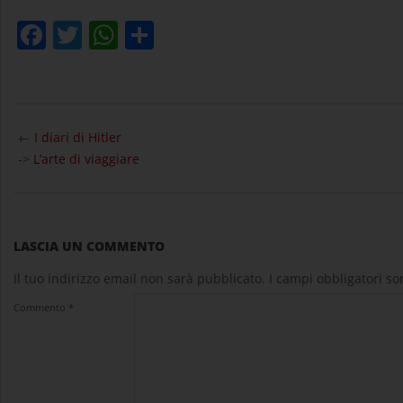
Facebook
Twitter
WhatsApp
Condividi
2025-
01-
←
I diari di Hitler
28
->
L’arte di viaggiare
LASCIA UN COMMENTO
Il tuo indirizzo email non sarà pubblicato.
I campi obbligatori s
Commento
*