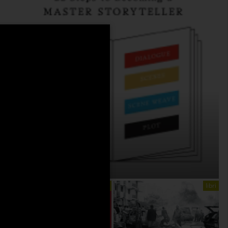
THE ANATOMY OF STORY
On:
4 Agosto 2026
libri
libri