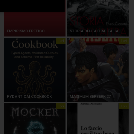
EMPIRISMO ERETICO
STORIA DELL’ALTRA ITALIA
libri
libri
PYDANTICAI COOKBOOK
MAXIMUM BERSERK 27
libri
libri