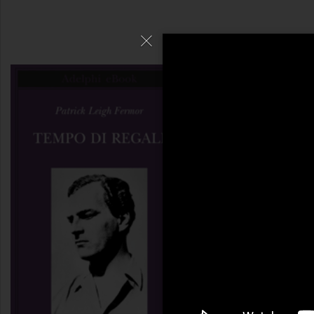
Tempo di regali
Patrick Leigh 
Munito solo di uno zain
l’”Oxford Book of Engli
professione di student
dicembre del 1933 Pat
sciagurata e ribalda. 
progetto nitido e gran
cavaliere errante e ra