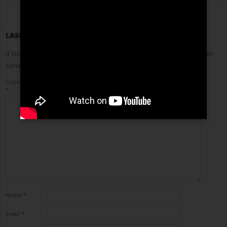
LASCIA UN COMMENTO
Il tuo indirizzo email non sarà pubblicato.
I campi obbligatori
sono contrassegnati
*
Commento
*
Nome
*
Email
*