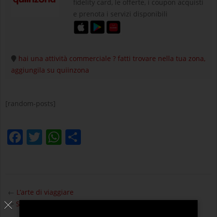
fidelity card, le offerte, i coupon acquisti
e prenota i servizi disponibili
hai una attività commerciale ? fatti trovare nella tua zona,
aggiungila su quiinzona
[random-posts]
Facebook
Twitter
WhatsApp
Condividi
2025-
01-
←
L’arte di viaggiare
30
->
Scienziate