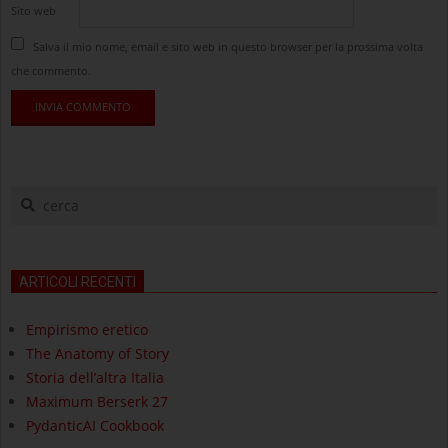
Sito web
Salva il mio nome, email e sito web in questo browser per la prossima volta
che commento.
cerca
ARTICOLI RECENTI
Empirismo eretico
The Anatomy of Story
Storia dell’altra Italia
Maximum Berserk 27
PydanticAI Cookbook