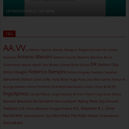
LO FACCIO PER IL TUO BENE
TAG
AA.VV.
Alberto Savinio
Alessio Mangoni
Angela Giussani & Luciana
Antonio Manzini
Giussani
Antonio Scurati
Beatrice Mautino
Bruce
DK
Eiichiro Oda
Sutherland
caduta capelli
Dan Brown
Disney Book Group
Federico Rampini
Enrico Deaglio
Felicia Kingsley
Gaetano Savatteri
Geronimo Stilton
Gilad Soffer
Holly Black
Hugo Pratt
Jack Mars
James Tynion IV
& Jorge Jimenez
Kohei Horikoshi & Andrea Maniscalco
Limes
Limes & AA.VV.
lingoXpress
Lonely Planet, Luigi Farrauto & Piero Pasini
Lucy Score
Marco
Maurizio De Giovanni
Nancy Ross
Malvaldi
Monica Marelli
Olly Richards
Padpilot Ltd
R.C. Stephens
R. L. Stine
Petros Markaris
Polyglot Planet
Rachel Reid
Suu Morishita
Tite Kubo
Sarina Bowen
William Shakespeare
Zerocalcare