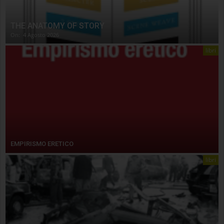
THE ANATOMY OF STORY
On:
4 Agosto 2026
libri
EMPIRISMO ERETICO
libri