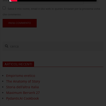
Sito web
Salva il mio nome, email e sito web in questo browser per la prossima volta
che commento.
cerca
ARTICOLI RECENTI
Empirismo eretico
The Anatomy of Story
Storia dell’altra Italia
Maximum Berserk 27
PydanticAI Cookbook