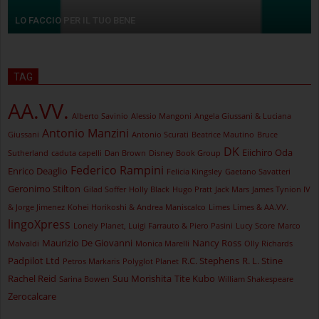
LO FACCIO PER IL TUO BENE
TAG
AA.VV.
Alberto Savinio
Alessio Mangoni
Angela Giussani & Luciana
Antonio Manzini
Giussani
Antonio Scurati
Beatrice Mautino
Bruce
DK
Eiichiro Oda
Sutherland
caduta capelli
Dan Brown
Disney Book Group
Federico Rampini
Enrico Deaglio
Felicia Kingsley
Gaetano Savatteri
Geronimo Stilton
Gilad Soffer
Holly Black
Hugo Pratt
Jack Mars
James Tynion IV
& Jorge Jimenez
Kohei Horikoshi & Andrea Maniscalco
Limes
Limes & AA.VV.
lingoXpress
Lonely Planet, Luigi Farrauto & Piero Pasini
Lucy Score
Marco
Maurizio De Giovanni
Nancy Ross
Malvaldi
Monica Marelli
Olly Richards
Padpilot Ltd
R.C. Stephens
R. L. Stine
Petros Markaris
Polyglot Planet
Rachel Reid
Suu Morishita
Tite Kubo
Sarina Bowen
William Shakespeare
Zerocalcare