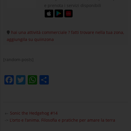
e prenota i servizi disponibili
hai una attività commerciale ? fatti trovare nella tua zona,
aggiungila su quiinzona
[random-posts]
Facebook
Twitter
WhatsApp
Condividi
2025-
02-
←
Sonic the Hedgehog #14
06
->
L’orto e l’anima. Filosofia e pratiche per amare la terra