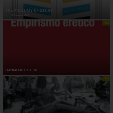
THE ANATOMY OF STORY
On:
4 Agosto 2026
libri
EMPIRISMO ERETICO
libri