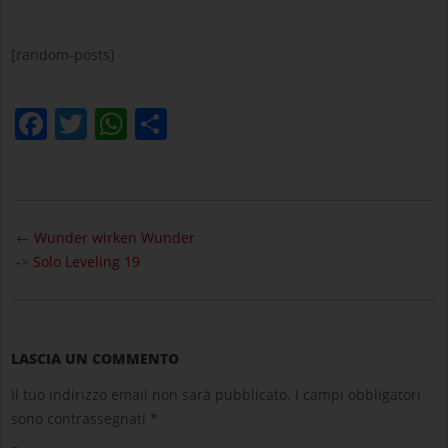
[random-posts]
Facebook
Twitter
WhatsApp
Condividi
2025-
04-
←
Wunder wirken Wunder
03
->
Solo Leveling 19
LASCIA UN COMMENTO
Il tuo indirizzo email non sarà pubblicato.
I campi obbligatori
sono contrassegnati
*