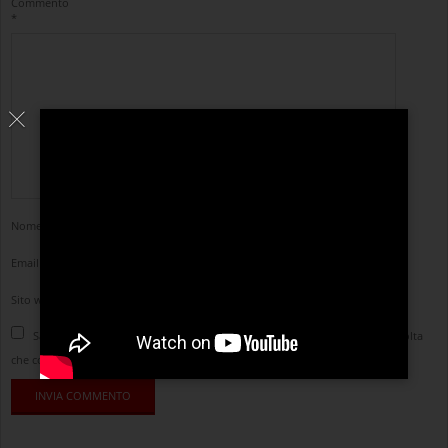
Commento
*
Nome
*
Email
*
Sito web
Salva il mio nome, email e sito web in questo browser per la prossima volta
che commento.