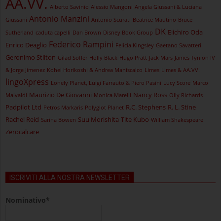
AA.VV.
Alberto Savinio
Alessio Mangoni
Angela Giussani & Luciana
Antonio Manzini
Giussani
Antonio Scurati
Beatrice Mautino
Bruce
DK
Eiichiro Oda
Sutherland
caduta capelli
Dan Brown
Disney Book Group
Federico Rampini
Enrico Deaglio
Felicia Kingsley
Gaetano Savatteri
Geronimo Stilton
Gilad Soffer
Holly Black
Hugo Pratt
Jack Mars
James Tynion IV
& Jorge Jimenez
Kohei Horikoshi & Andrea Maniscalco
Limes
Limes & AA.VV.
lingoXpress
Lonely Planet, Luigi Farrauto & Piero Pasini
Lucy Score
Marco
Maurizio De Giovanni
Nancy Ross
Malvaldi
Monica Marelli
Olly Richards
Padpilot Ltd
R.C. Stephens
R. L. Stine
Petros Markaris
Polyglot Planet
Rachel Reid
Suu Morishita
Tite Kubo
Sarina Bowen
William Shakespeare
Zerocalcare
ISCRIVITI ALLA NOSTRA NEWSLETTER
Nominativo*