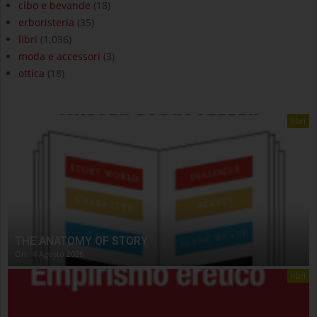
cibo e bevande
(18)
erboristeria
(35)
libri
(1.036)
moda e accessori
(3)
ottica
(18)
libri
THE ANATOMY OF STORY
On:
4 Agosto 2026
libri