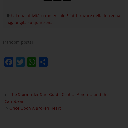
hai una attività commerciale ? fatti trovare nella tua zona,
aggiungila su quiinzona
[random-posts]
Facebook
Twitter
WhatsApp
Condividi
2025-
04-
←
The Stormrider Surf Guide Central America and the
17
Caribbean
->
Once Upon A Broken Heart