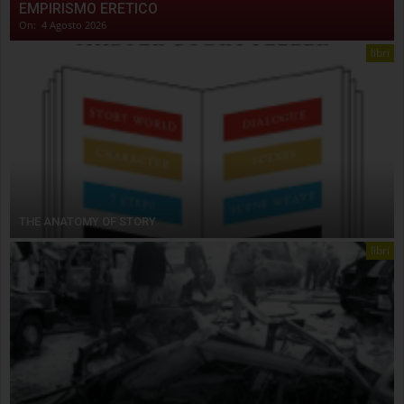
EMPIRISMO ERETICO
On:
4 Agosto 2026
libri
THE ANATOMY OF STORY
libri