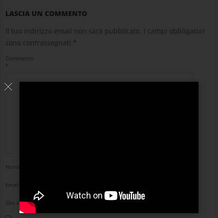
LASCIA UN COMMENTO
Il tuo indirizzo email non sarà pubblicato.
I campi obbligatori
sono contrassegnati
*
Commento
*
Nome
*
Email
*
Sito web