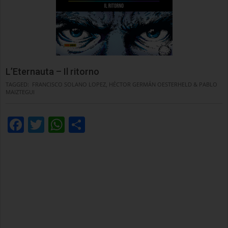
L’Eternauta – Il ritorno
TAGGED:
FRANCISCO SOLANO LOPEZ, HÉCTOR GERMÁN OESTERHELD & PABLO
MAIZTEGUI
Facebook
Twitter
WhatsApp
Condividi