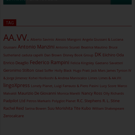
TAG
AA.VV.
Alberto Savinio
Alessio Mangoni
Angela Giussani & Luciana
Antonio Manzini
Giussani
Antonio Scurati
Beatrice Mautino
Bruce
DK
Eiichiro Oda
Sutherland
caduta capelli
Dan Brown
Disney Book Group
Federico Rampini
Enrico Deaglio
Felicia Kingsley
Gaetano Savatteri
Geronimo Stilton
Gilad Soffer
Holly Black
Hugo Pratt
Jack Mars
James Tynion IV
& Jorge Jimenez
Kohei Horikoshi & Andrea Maniscalco
Limes
Limes & AA.VV.
lingoXpress
Lonely Planet, Luigi Farrauto & Piero Pasini
Lucy Score
Marco
Maurizio De Giovanni
Nancy Ross
Malvaldi
Monica Marelli
Olly Richards
Padpilot Ltd
R.C. Stephens
R. L. Stine
Petros Markaris
Polyglot Planet
Rachel Reid
Suu Morishita
Tite Kubo
Sarina Bowen
William Shakespeare
Zerocalcare