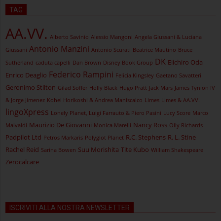
TAG
AA.VV.
Alberto Savinio
Alessio Mangoni
Angela Giussani & Luciana
Antonio Manzini
Giussani
Antonio Scurati
Beatrice Mautino
Bruce
DK
Eiichiro Oda
Sutherland
caduta capelli
Dan Brown
Disney Book Group
Federico Rampini
Enrico Deaglio
Felicia Kingsley
Gaetano Savatteri
Geronimo Stilton
Gilad Soffer
Holly Black
Hugo Pratt
Jack Mars
James Tynion IV
& Jorge Jimenez
Kohei Horikoshi & Andrea Maniscalco
Limes
Limes & AA.VV.
lingoXpress
Lonely Planet, Luigi Farrauto & Piero Pasini
Lucy Score
Marco
Maurizio De Giovanni
Nancy Ross
Malvaldi
Monica Marelli
Olly Richards
Padpilot Ltd
R.C. Stephens
R. L. Stine
Petros Markaris
Polyglot Planet
Rachel Reid
Suu Morishita
Tite Kubo
Sarina Bowen
William Shakespeare
Zerocalcare
ISCRIVITI ALLA NOSTRA NEWSLETTER