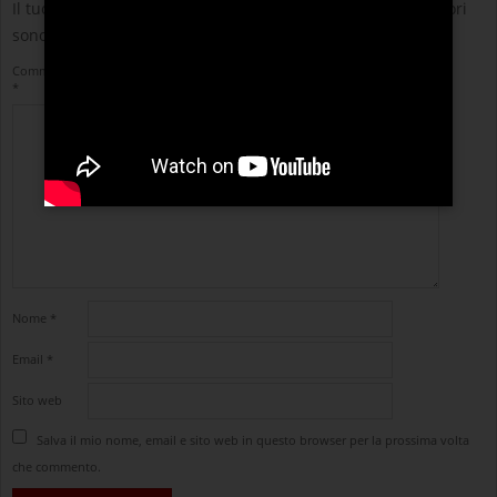
Il tuo indirizzo email non sarà pubblicato.
I campi obbligatori
sono contrassegnati
*
Commento
*
Nome
*
Email
*
Sito web
Salva il mio nome, email e sito web in questo browser per la prossima volta
che commento.