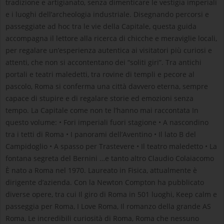
tradizione e artigianato, senza dimenticare le vestigia imperiali
e i luoghi dell’archeologia industriale. Disegnando percorsi e
passeggiate ad hoc tra le vie della Capitale, questa guida
accompagna il lettore alla ricerca di chicche e meraviglie locali,
per regalare un’esperienza autentica ai visitatori più curiosi e
attenti, che non si accontentano dei “soliti giri”. Tra antichi
portali e teatri maledetti, tra rovine di templi e pecore al
pascolo, Roma si conferma una città davvero eterna, sempre
capace di stupire e di regalare storie ed emozioni senza
tempo. La Capitale come non te l’hanno mai raccontata In
questo volume: • Fori imperiali fuori stagione • A nascondino
tra i tetti di Roma • I panorami dell’Aventino • Il lato B del
Campidoglio • A spasso per Trastevere • Il teatro maledetto • La
fontana segreta del Bernini …e tanto altro Claudio Colaiacomo
È nato a Roma nel 1970. Laureato in Fisica, attualmente è
dirigente d’azienda. Con la Newton Compton ha pubblicato
diverse opere, tra cui Il giro di Roma in 501 luoghi, Keep calm e
passeggia per Roma, I Love Roma, Il romanzo della grande AS
Roma, Le incredibili curiosità di Roma, Roma che nessuno