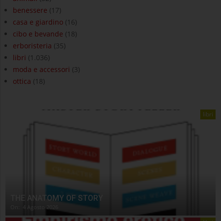
benessere
(17)
casa e giardino
(16)
cibo e bevande
(18)
erboristeria
(35)
libri
(1.036)
moda e accessori
(3)
ottica
(18)
libri
THE ANATOMY OF STORY
On:
4 Agosto 2026