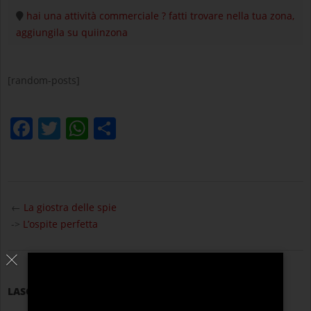
hai una attività commerciale ? fatti trovare nella tua zona,
aggiungila su quiinzona
[random-posts]
Facebook
Twitter
WhatsApp
Condividi
2025-
05-
←
La giostra delle spie
08
->
L’ospite perfetta
LASCIA UN COMMENTO