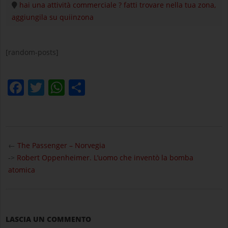
hai una attività commerciale ? fatti trovare nella tua zona,
aggiungila su quiinzona
[random-posts]
Facebook
Twitter
WhatsApp
Condividi
2025-
07-
←
The Passenger – Norvegia
10
->
Robert Oppenheimer. L’uomo che inventò la bomba
atomica
LASCIA UN COMMENTO