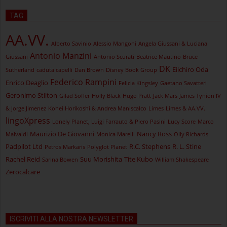
TAG
AA.VV.
Alberto Savinio
Alessio Mangoni
Angela Giussani & Luciana
Antonio Manzini
Giussani
Antonio Scurati
Beatrice Mautino
Bruce
DK
Eiichiro Oda
Sutherland
caduta capelli
Dan Brown
Disney Book Group
Federico Rampini
Enrico Deaglio
Felicia Kingsley
Gaetano Savatteri
Geronimo Stilton
Gilad Soffer
Holly Black
Hugo Pratt
Jack Mars
James Tynion IV
& Jorge Jimenez
Kohei Horikoshi & Andrea Maniscalco
Limes
Limes & AA.VV.
lingoXpress
Lonely Planet, Luigi Farrauto & Piero Pasini
Lucy Score
Marco
Maurizio De Giovanni
Nancy Ross
Malvaldi
Monica Marelli
Olly Richards
Padpilot Ltd
R.C. Stephens
R. L. Stine
Petros Markaris
Polyglot Planet
Rachel Reid
Suu Morishita
Tite Kubo
Sarina Bowen
William Shakespeare
Zerocalcare
ISCRIVITI ALLA NOSTRA NEWSLETTER