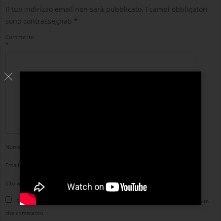
Il tuo indirizzo email non sarà pubblicato.
I campi obbligatori
sono contrassegnati
*
Commento
*
Nome
*
Email
*
Sito web
Salva il mio nome, email e sito web in questo browser per la prossima volta
che commento.