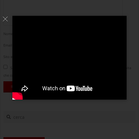
Nome
*
Email
*
Sito web
Salva il mio nome, email e sito web in questo browser per la prossima volta
che commento.
cerca