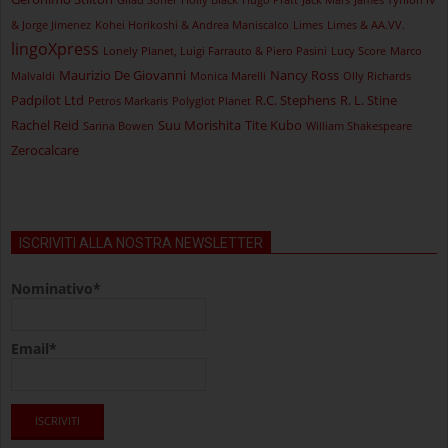
& Jorge Jimenez
Kohei Horikoshi & Andrea Maniscalco
Limes
Limes & AA.VV.
lingoXpress
Lonely Planet, Luigi Farrauto & Piero Pasini
Lucy Score
Marco
Maurizio De Giovanni
Nancy Ross
Malvaldi
Monica Marelli
Olly Richards
Padpilot Ltd
R.C. Stephens
R. L. Stine
Petros Markaris
Polyglot Planet
Rachel Reid
Suu Morishita
Tite Kubo
Sarina Bowen
William Shakespeare
Zerocalcare
ISCRIVITI ALLA NOSTRA NEWSLETTER
Nominativo*
Email*