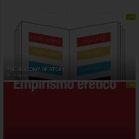
libri
THE ANATOMY OF STORY
On:
4 Agosto 2026
libri