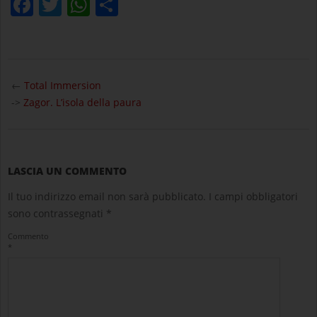
Facebook
Twitter
WhatsApp
Condividi
2025-
08-
←
Total Immersion
03
->
Zagor. L’isola della paura
LASCIA UN COMMENTO
Il tuo indirizzo email non sarà pubblicato.
I campi obbligatori
sono contrassegnati
*
Commento
*