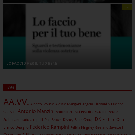
libri
LO FACCIO PER IL TUO BENE
TAG
AA.VV.
Alberto Savinio
Alessio Mangoni
Angela Giussani & Luciana
Antonio Manzini
Giussani
Antonio Scurati
Beatrice Mautino
Bruce
DK
Eiichiro Oda
Sutherland
caduta capelli
Dan Brown
Disney Book Group
Federico Rampini
Enrico Deaglio
Felicia Kingsley
Gaetano Savatteri
Geronimo Stilton
Gilad Soffer
Holly Black
Hugo Pratt
Jack Mars
James Tynion IV