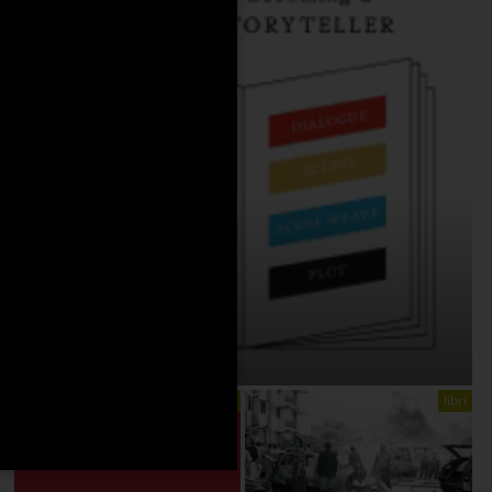
THE ANATOMY OF STORY
On:
4 Agosto 2026
libri
libri