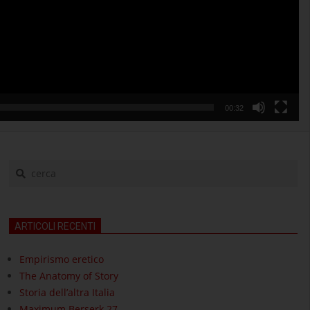
00:32
cerca
ARTICOLI RECENTI
Empirismo eretico
The Anatomy of Story
Storia dell’altra Italia
Maximum Berserk 27