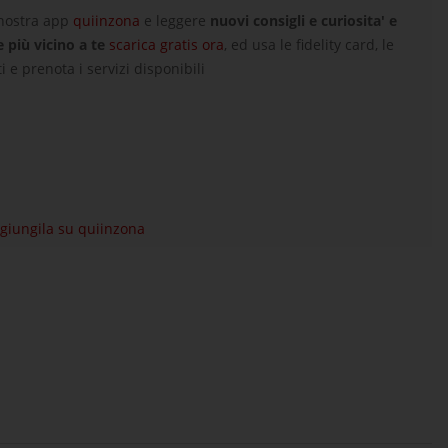
 nostra app
quiinzona
e leggere
nuovi consigli e curiosita' e
e più vicino a te
scarica gratis ora
, ed usa le fidelity card, le
i e prenota i servizi disponibili
aggiungila su quiinzona