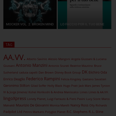
MOCKER VOL. 2. BROKEN MIND
LO FACCIO PER IL TUO BENE
TAG
AA.VV.
Alberto Savinio
Alessio Mangoni
Angela Giussani & Luciana
Antonio Manzini
Giussani
Antonio Scurati
Beatrice Mautino
Bruce
DK
Eiichiro Oda
Sutherland
caduta capelli
Dan Brown
Disney Book Group
Federico Rampini
Enrico Deaglio
Felicia Kingsley
Gaetano Savatteri
Geronimo Stilton
Gilad Soffer
Holly Black
Hugo Pratt
Jack Mars
James Tynion
IV & Jorge Jimenez
Kohei Horikoshi & Andrea Maniscalco
Limes
Limes & AA.VV.
lingoXpress
Lonely Planet, Luigi Farrauto & Piero Pasini
Lucy Score
Marco
Maurizio De Giovanni
Nancy Ross
Malvaldi
Monica Marelli
Olly Richards
Padpilot Ltd
R.C. Stephens
R. L. Stine
Petros Markaris
Polyglot Planet