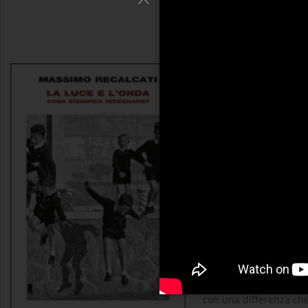
La luce e l’onda
Massimo Recal
Dieci anni dopo L’ora d
Questo libro è un elog
interrogare la pratica
e un’onda. Ogni maestr
allarga l’orizzonte de
del sapere; è un’onda p
con una differenza che