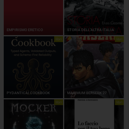
EMPIRISMO ERETICO
STORIA DELL’ALTRA ITALIA
libri
libri
PYDANTICAI COOKBOOK
MAXIMUM BERSERK 27
libri
libri