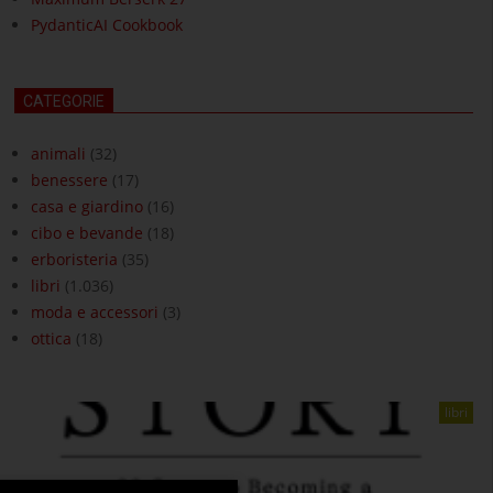
PydanticAI Cookbook
CATEGORIE
animali
(32)
benessere
(17)
casa e giardino
(16)
cibo e bevande
(18)
erboristeria
(35)
libri
(1.036)
moda e accessori
(3)
ottica
(18)
libri