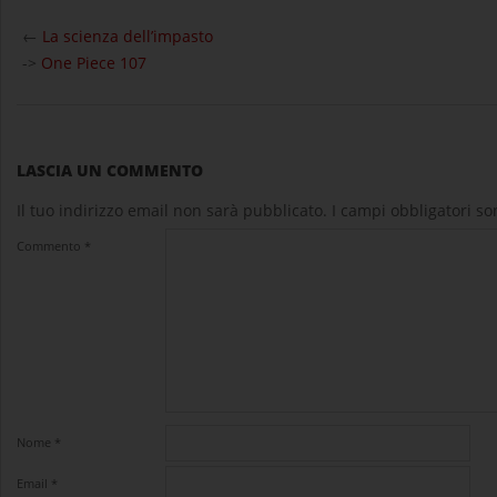
2025-
09-
←
La scienza dell’impasto
04
->
One Piece 107
LASCIA UN COMMENTO
Il tuo indirizzo email non sarà pubblicato.
I campi obbligatori s
Commento
*
Nome
*
Email
*