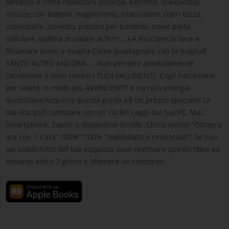
semplici e come realizzarli (sciarpa, berretto, scaldacollo,
trousse con bottoni, maglioncino, braccialetti, copri tazza,
coprispalle, zainetto, poncho per bambini, cover porta
cellulare, pallina di natale ai ferri….)-A Riciclare la lana-A
Ricamare lavori a maglia-Come guadagnare con la magliaE
TANTO ALTRO ANCORA……Non perdere assolutamente
l’occasione e vinci contro I TUOI FALLIMENTI. Cogli l’occasione
per vivere in modo più AVVINCENTE e con più energia
quotidiana!Acquista questa guida ad un prezzo speciale! La
tua vita può cambiare con un click!!! Leggi dal tuo PC, Mac,
Smartphone, Tablet o dispositivo Kindle .Clicca subito ”Compra
ora con 1-Click”.100%””100% ”Soddisfatti o rimborsati”: Se non
sei soddisfatto del tuo acquisto, puoi restituire questo libro ad
Amazon entro 7 giorni e ottenere un rimborso.