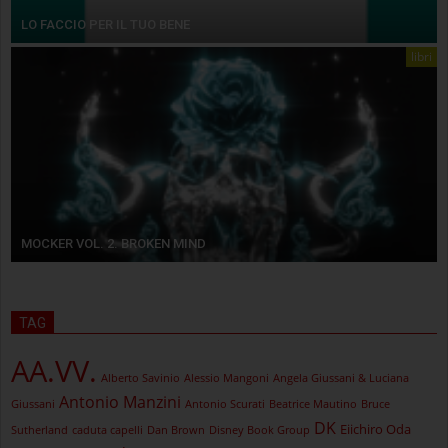
LO FACCIO PER IL TUO BENE
libri
MOCKER VOL. 2. BROKEN MIND
TAG
AA.VV.
Alberto Savinio
Alessio Mangoni
Angela Giussani & Luciana
Antonio Manzini
Giussani
Antonio Scurati
Beatrice Mautino
Bruce
DK
Eiichiro Oda
Sutherland
caduta capelli
Dan Brown
Disney Book Group