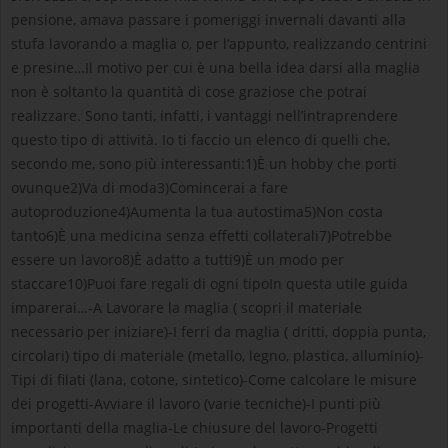
pensione, amava passare i pomeriggi invernali davanti alla
stufa lavorando a maglia o, per l’appunto, realizzando centrini
e presine…Il motivo per cui è una bella idea darsi alla maglia
non è soltanto la quantità di cose graziose che potrai
realizzare. Sono tanti, infatti, i vantaggi nell’intraprendere
questo tipo di attività. Io ti faccio un elenco di quelli che,
secondo me, sono più interessanti:1)È un hobby che porti
ovunque2)Va di moda3)Comincerai a fare
autoproduzione4)Aumenta la tua autostima5)Non costa
tanto6)È una medicina senza effetti collaterali7)Potrebbe
essere un lavoro8)È adatto a tutti9)È un modo per
staccare10)Puoi fare regali di ogni tipoIn questa utile guida
imparerai…-A Lavorare la maglia ( scopri il materiale
necessario per iniziare)-I ferri da maglia ( dritti, doppia punta,
circolari) tipo di materiale (metallo, legno, plastica, alluminio)-
Tipi di filati (lana, cotone, sintetico)-Come calcolare le misure
dei progetti-Avviare il lavoro (varie tecniche)-I punti più
importanti della maglia-Le chiusure del lavoro-Progetti