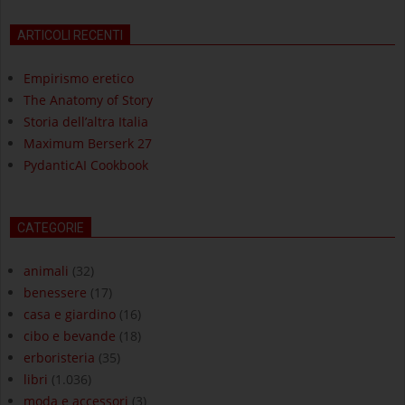
ARTICOLI RECENTI
Empirismo eretico
The Anatomy of Story
Storia dell’altra Italia
Maximum Berserk 27
PydanticAI Cookbook
CATEGORIE
animali
(32)
benessere
(17)
casa e giardino
(16)
cibo e bevande
(18)
erboristeria
(35)
libri
(1.036)
moda e accessori
(3)