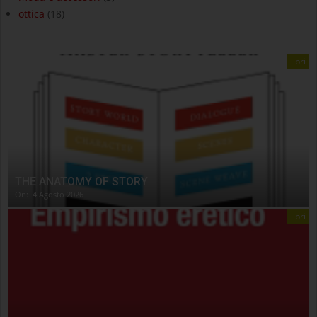
ottica
(18)
libri
THE ANATOMY OF STORY
On:
4 Agosto 2026
libri