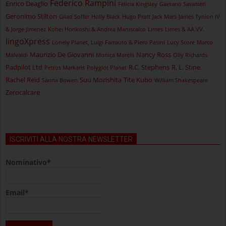
Federico Rampini
Enrico Deaglio
Felicia Kingsley
Gaetano Savatteri
Geronimo Stilton
Gilad Soffer
Holly Black
Hugo Pratt
Jack Mars
James Tynion IV
& Jorge Jimenez
Kohei Horikoshi & Andrea Maniscalco
Limes
Limes & AA.VV.
lingoXpress
Lonely Planet, Luigi Farrauto & Piero Pasini
Lucy Score
Marco
Maurizio De Giovanni
Nancy Ross
Malvaldi
Monica Marelli
Olly Richards
Padpilot Ltd
R.C. Stephens
R. L. Stine
Petros Markaris
Polyglot Planet
Rachel Reid
Suu Morishita
Tite Kubo
Sarina Bowen
William Shakespeare
Zerocalcare
ISCRIVITI ALLA NOSTRA NEWSLETTER
Nominativo*
Email*