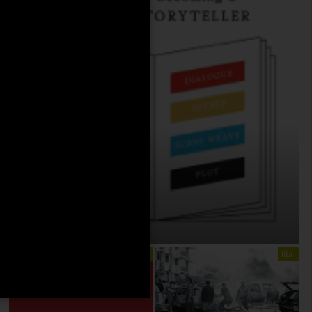
THE ANATOMY OF STORY
On:
4 Agosto 2026
libri
libri