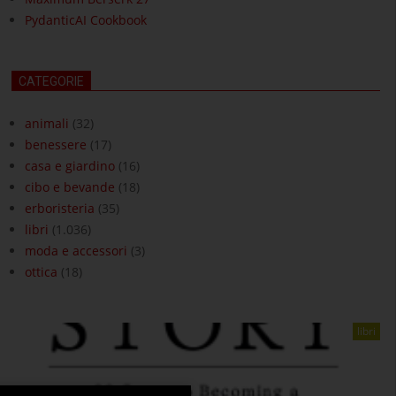
PydanticAI Cookbook
CATEGORIE
animali
(32)
benessere
(17)
casa e giardino
(16)
cibo e bevande
(18)
erboristeria
(35)
libri
(1.036)
moda e accessori
(3)
ottica
(18)
libri