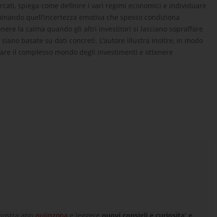
rcati, spiega come definire i vari regimi economici e individuare
iminando quell’incertezza emotiva che spesso condiziona
re la calma quando gli altri investitori si lasciano sopraffare
 siano basate su dati concreti. L’autore illustra inoltre, in modo
igare il complesso mondo degli investimenti e ottenere
 nostra app
quiinzona
e leggere
nuovi consigli e curiosita' e