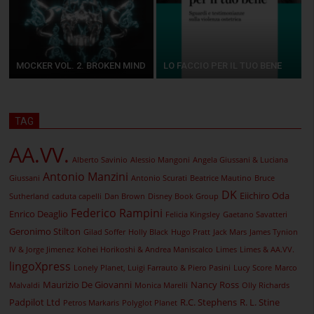
MOCKER VOL. 2. BROKEN MIND
LO FACCIO PER IL TUO BENE
TAG
AA.VV.
Alberto Savinio
Alessio Mangoni
Angela Giussani & Luciana
Antonio Manzini
Giussani
Antonio Scurati
Beatrice Mautino
Bruce
DK
Eiichiro Oda
Sutherland
caduta capelli
Dan Brown
Disney Book Group
Federico Rampini
Enrico Deaglio
Felicia Kingsley
Gaetano Savatteri
Geronimo Stilton
Gilad Soffer
Holly Black
Hugo Pratt
Jack Mars
James Tynion
IV & Jorge Jimenez
Kohei Horikoshi & Andrea Maniscalco
Limes
Limes & AA.VV.
lingoXpress
Lonely Planet, Luigi Farrauto & Piero Pasini
Lucy Score
Marco
Maurizio De Giovanni
Nancy Ross
Malvaldi
Monica Marelli
Olly Richards
Padpilot Ltd
R.C. Stephens
R. L. Stine
Petros Markaris
Polyglot Planet