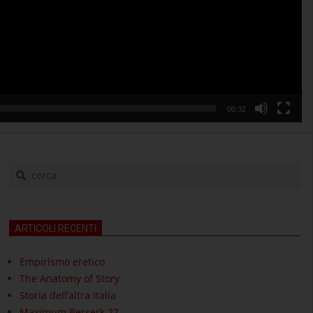
00:32
cerca
ARTICOLI RECENTI
Empirismo eretico
The Anatomy of Story
Storia dell’altra Italia
Maximum Berserk 27