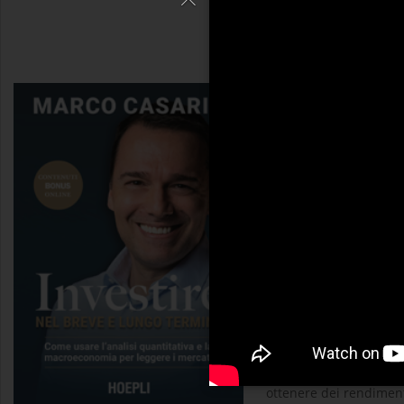
Investire nel bre
Marco Casario
Il libro descrive il pr
pluridecennale attività
passo dopo passo, nell
macroeconomica, orient
fondamentale e analisi
decisionale privo di e
ottenere dei rendimenti 