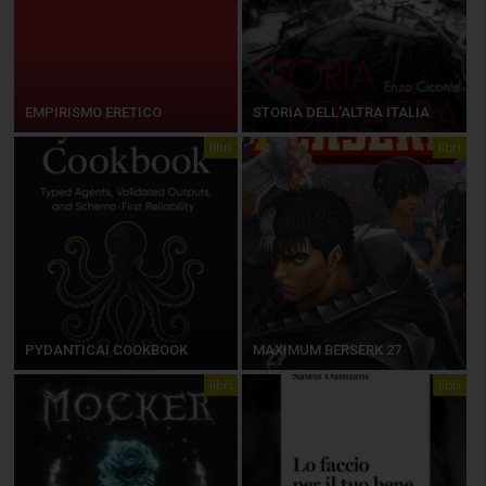
EMPIRISMO ERETICO
STORIA DELL’ALTRA ITALIA
libri
libri
PYDANTICAI COOKBOOK
MAXIMUM BERSERK 27
libri
libri