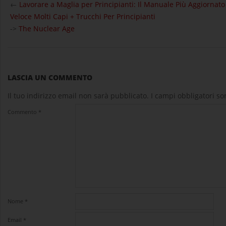
10-
←
Lavorare a Maglia per Principianti: Il Manuale Più Aggiornato
26
Veloce Molti Capi + Trucchi Per Principianti
->
The Nuclear Age
LASCIA UN COMMENTO
Il tuo indirizzo email non sarà pubblicato.
I campi obbligatori s
Commento
*
Nome
*
Email
*