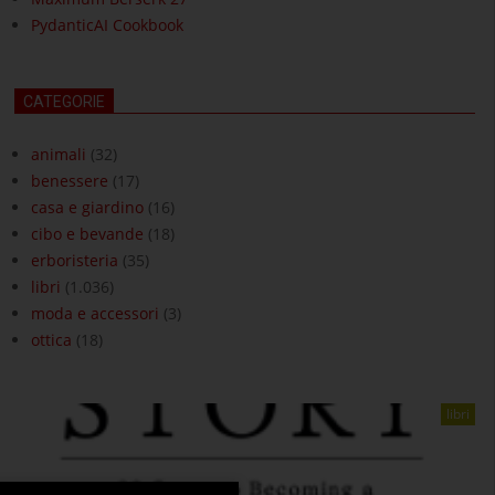
PydanticAI Cookbook
CATEGORIE
animali
(32)
benessere
(17)
casa e giardino
(16)
cibo e bevande
(18)
erboristeria
(35)
libri
(1.036)
moda e accessori
(3)
ottica
(18)
libri