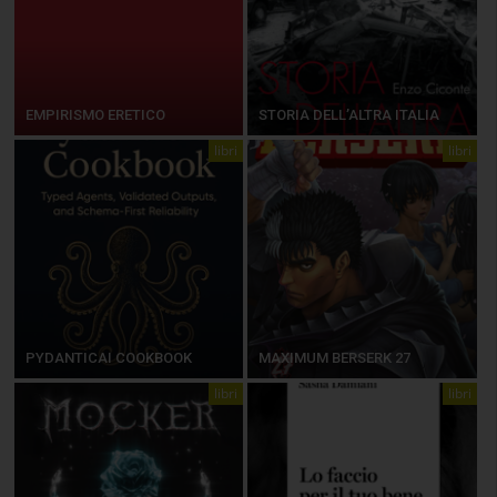
EMPIRISMO ERETICO
STORIA DELL’ALTRA ITALIA
libri
libri
PYDANTICAI COOKBOOK
MAXIMUM BERSERK 27
libri
libri