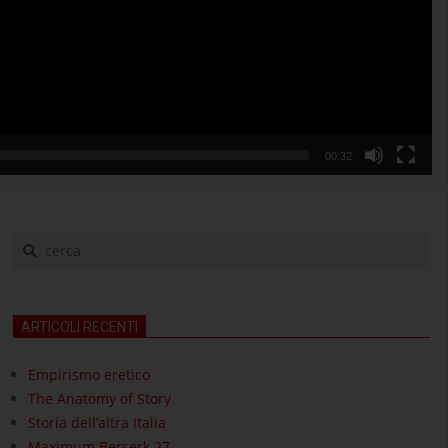
00:32
cerca
ARTICOLI RECENTI
Empirismo eretico
The Anatomy of Story
Storia dell’altra Italia
Maximum Berserk 27