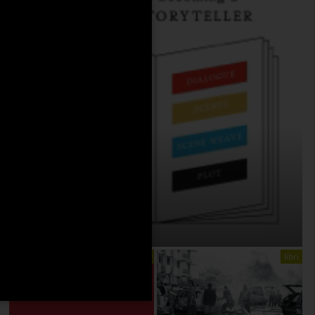
THE ANATOMY OF STORY
On:
4 Agosto 2026
libri
libri