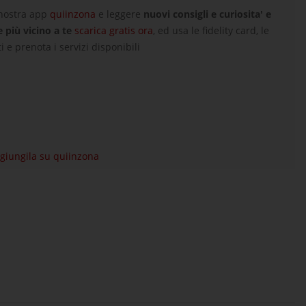
 nostra app
quiinzona
e leggere
nuovi consigli e curiosita' e
e più vicino a te
scarica gratis ora
, ed usa le fidelity card, le
i e prenota i servizi disponibili
aggiungila su quiinzona