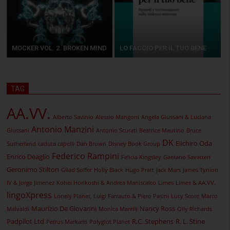
MOCKER VOL. 2. BROKEN MIND
LO FACCIO PER IL TUO BENE
TAG
AA.VV.
Alberto Savinio
Alessio Mangoni
Angela Giussani & Luciana
Antonio Manzini
Giussani
Antonio Scurati
Beatrice Mautino
Bruce
DK
Eiichiro Oda
Sutherland
caduta capelli
Dan Brown
Disney Book Group
Federico Rampini
Enrico Deaglio
Felicia Kingsley
Gaetano Savatteri
Geronimo Stilton
Gilad Soffer
Holly Black
Hugo Pratt
Jack Mars
James Tynion
IV & Jorge Jimenez
Kohei Horikoshi & Andrea Maniscalco
Limes
Limes & AA.VV.
lingoXpress
Lonely Planet, Luigi Farrauto & Piero Pasini
Lucy Score
Marco
Maurizio De Giovanni
Nancy Ross
Malvaldi
Monica Marelli
Olly Richards
Padpilot Ltd
R.C. Stephens
R. L. Stine
Petros Markaris
Polyglot Planet