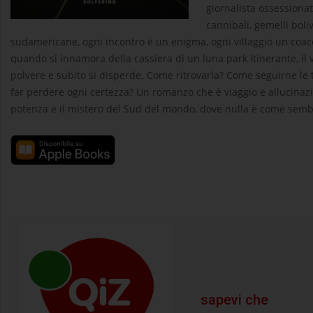
giornalista ossessionato
cannibali, gemelli bol
sudamericane, ogni incontro è un enigma, ogni villaggio un coacer
quando si innamora della cassiera di un luna park itinerante, i
polvere e subito si disperde. Come ritrovarla? Come seguirne le 
far perdere ogni certezza? Un romanzo che è viaggio e allucinazio
potenza e il mistero del Sud del mondo, dove nulla è come sem
sapevi che