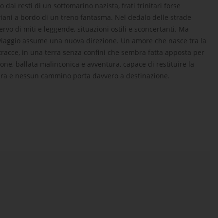
 dai resti di un sottomarino nazista, frati trinitari forse
iviani a bordo di un treno fantasma. Nel dedalo delle strade
vo di miti e leggende, situazioni ostili e sconcertanti. Ma
l viaggio assume una nuova direzione. Un amore che nasce tra la
tracce, in una terra senza confini che sembra fatta apposta per
ne, ballata malinconica e avventura, capace di restituire la
bra e nessun cammino porta davvero a destinazione.