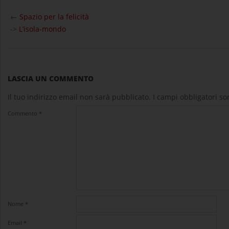
2025-
11-
←
Spazio per la felicità
27
->
L’isola-mondo
LASCIA UN COMMENTO
Il tuo indirizzo email non sarà pubblicato.
I campi obbligatori s
Commento
*
Nome
*
Email
*