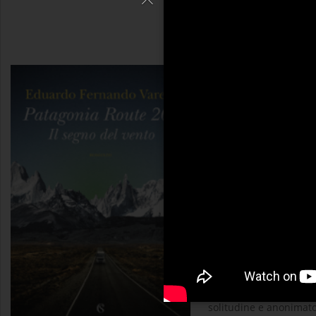
Patagonia Route 
Eduardo Fernan
«Continua dritto, giove
sinistra. Prima o poi t
indovinelli, coordinat
Qui, lungo strade polv
oceano fluttuante. È un
un sassofonista solita
solitudine e anonimato,