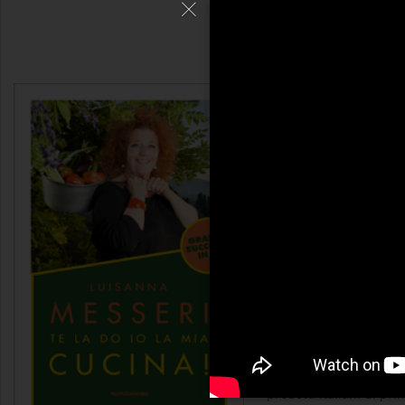
Te la do io la mi
Luisanna Mess
Cuoca per passione, si
protagonista di program
cuoche e Bischeri & bis
maestre di cucina del p
gastronomica di Pellegr
sua casa di campagna d
prodotti italiani di pr