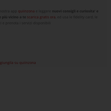
 nostra app
quiinzona
e leggere
nuovi consigli e curiosita' e
e più vicino a te
scarica gratis ora
, ed usa le fidelity card, le
i e prenota i servizi disponibili
aggiungila su quiinzona