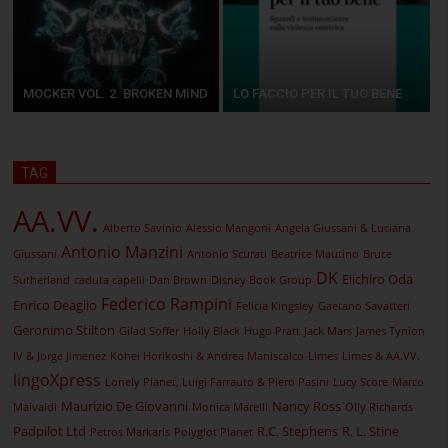
MOCKER VOL. 2. BROKEN MIND
LO FACCIO PER IL TUO BENE
TAG
AA.VV.
Alberto Savinio
Alessio Mangoni
Angela Giussani & Luciana
Antonio Manzini
Giussani
Antonio Scurati
Beatrice Mautino
Bruce
DK
Eiichiro Oda
Sutherland
caduta capelli
Dan Brown
Disney Book Group
Federico Rampini
Enrico Deaglio
Felicia Kingsley
Gaetano Savatteri
Geronimo Stilton
Gilad Soffer
Holly Black
Hugo Pratt
Jack Mars
James Tynion
IV & Jorge Jimenez
Kohei Horikoshi & Andrea Maniscalco
Limes
Limes & AA.VV.
lingoXpress
Lonely Planet, Luigi Farrauto & Piero Pasini
Lucy Score
Marco
Maurizio De Giovanni
Nancy Ross
Malvaldi
Monica Marelli
Olly Richards
Padpilot Ltd
R.C. Stephens
R. L. Stine
Petros Markaris
Polyglot Planet