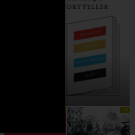
THE ANATOMY OF STORY
On:
4 Agosto 2026
libri
libri