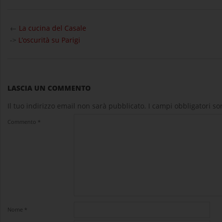
2026-
06-
←
La cucina del Casale
16
->
L’oscurità su Parigi
LASCIA UN COMMENTO
Il tuo indirizzo email non sarà pubblicato.
I campi obbligatori s
Commento
*
Nome
*