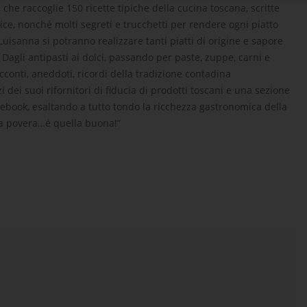
 che raccoglie 150 ricette tipiche della cucina toscana, scritte
rice, nonché molti segreti e trucchetti per rendere ogni piatto
uisanna si potranno realizzare tanti piatti di origine e sapore
. Dagli antipasti ai dolci, passando per paste, zuppe, carni e
acconti, aneddoti, ricordi della tradizione contadina
i dei suoi rifornitori di fiducia di prodotti toscani e una sezione
l’ebook, esaltando a tutto tondo la ricchezza gastronomica della
la povera…é quella buona!”