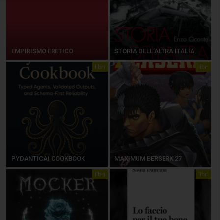
EMPIRISMO ERETICO
STORIA DELL’ALTRA ITALIA
libri
libri
PYDANTICAI COOKBOOK
MAXIMUM BERSERK 27
libri
libri