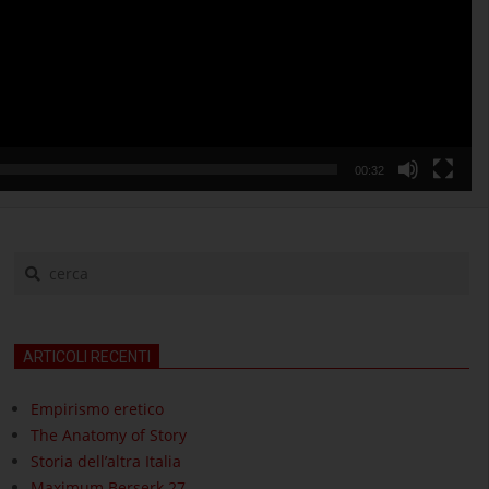
00:32
cerca
ARTICOLI RECENTI
Empirismo eretico
The Anatomy of Story
Storia dell’altra Italia
Maximum Berserk 27