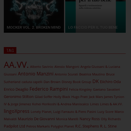
MOCKER VOL. 2. BROKEN MIND
LO FACCIO PER IL TUO BENE
TAG
AA.VV.
Alberto Savinio
Alessio Mangoni
Angela Giussani & Luciana
Antonio Manzini
Giussani
Antonio Scurati
Beatrice Mautino
Bruce
DK
Eiichiro Oda
Sutherland
caduta capelli
Dan Brown
Disney Book Group
Federico Rampini
Enrico Deaglio
Felicia Kingsley
Gaetano Savatteri
Geronimo Stilton
Gilad Soffer
Holly Black
Hugo Pratt
Jack Mars
James Tynion
IV & Jorge Jimenez
Kohei Horikoshi & Andrea Maniscalco
Limes
Limes & AA.VV.
lingoXpress
Lonely Planet, Luigi Farrauto & Piero Pasini
Lucy Score
Marco
Maurizio De Giovanni
Nancy Ross
Malvaldi
Monica Marelli
Olly Richards
Padpilot Ltd
R.C. Stephens
R. L. Stine
Petros Markaris
Polyglot Planet