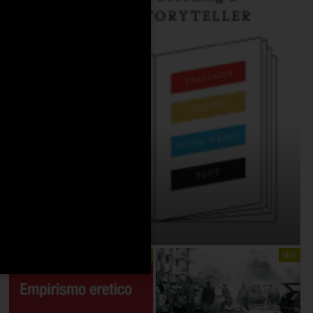
THE ANATOMY OF STORY
On:
4 Agosto 2026
libri
libri