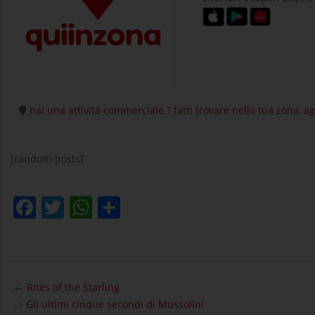
hai una attività commerciale ? fatti trovare nella tua zona, 
[random-posts]
Facebook
Twitter
WhatsApp
Condividi
2026-
06-
←
Rites of the Starling
21
->
Gli ultimi cinque secondi di Mussolini