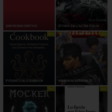
EMPIRISMO ERETICO
STORIA DELL’ALTRA ITALIA
libri
libri
PYDANTICAI COOKBOOK
MAXIMUM BERSERK 27
libri
libri