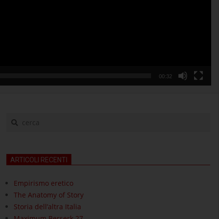
00:32
cerca
ARTICOLI RECENTI
Empirismo eretico
The Anatomy of Story
Storia dell’altra Italia
Maximum Berserk 27