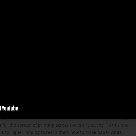
 Bookworm: Part 3 Volume 4
hen love blooms! Rozemyne’s retainers are bursting with energy
attend their debuts, and shine in the new season. The improved
ly completed in the temple workshop, and the variety of available
ning to expand. Picture books, collections of sheet music, knight
ing sold. Their first aim is to further develop the paper-making
 for the spread of printing across the entire duchy. To this end,
ls to Illgner, hoping to teach them how to make paper while