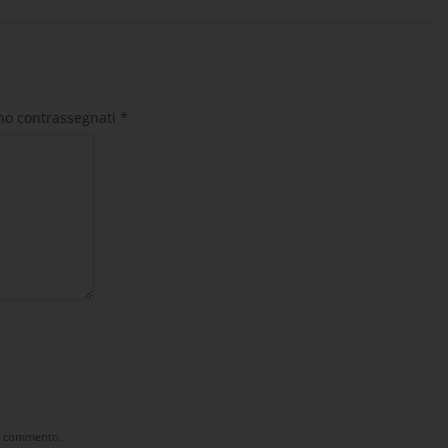
ono contrassegnati
*
he commento.