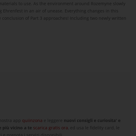
materials to use. As the environment around Rozemyne slowly
ng Ehrenfest in an air of unease. Everything changes in this
e conclusion of Part 3 approaches! Including two newly written
 nostra app
quiinzona
e leggere
nuovi consigli e curiosita' e
e più vicino a te
scarica gratis ora
, ed usa le fidelity card, le
i e prenota i servizi disponibili