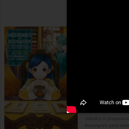
Ascendance of a
Miya Kazuki
Spring is the season w
as they make clothes, 
printing press is final
books is steadily begin
stories—all are now be
industry in preparation
Rozemyne’s party trave