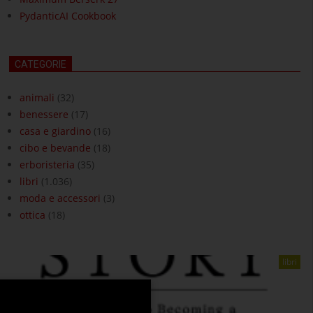
PydanticAI Cookbook
CATEGORIE
animali
(32)
benessere
(17)
casa e giardino
(16)
cibo e bevande
(18)
erboristeria
(35)
libri
(1.036)
moda e accessori
(3)
ottica
(18)
libri