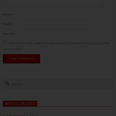
Nome
*
Email
*
Sito web
Salva il mio nome, email e sito web in questo browser per la prossima volta
che commento.
cerca
ARTICOLI RECENTI