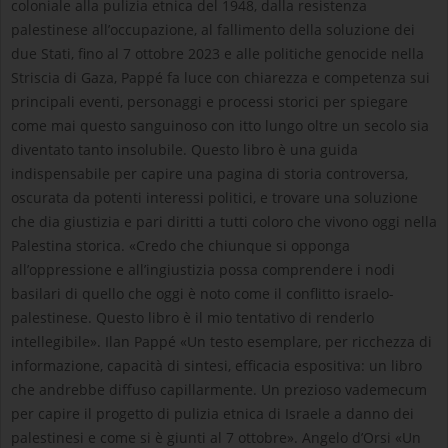
coloniale alla pulizia etnica del 1948, dalla resistenza
palestinese all’occupazione, al fallimento della soluzione dei
due Stati, fino al 7 ottobre 2023 e alle politiche genocide nella
Striscia di Gaza, Pappé fa luce con chiarezza e competenza sui
principali eventi, personaggi e processi storici per spiegare
come mai questo sanguinoso con itto lungo oltre un secolo sia
diventato tanto insolubile. Questo libro è una guida
indispensabile per capire una pagina di storia controversa,
oscurata da potenti interessi politici, e trovare una soluzione
che dia giustizia e pari diritti a tutti coloro che vivono oggi nella
Palestina storica. «Credo che chiunque si opponga
all’oppressione e all’ingiustizia possa comprendere i nodi
basilari di quello che oggi è noto come il conflitto israelo-
palestinese. Questo libro è il mio tentativo di renderlo
intellegibile». Ilan Pappé «Un testo esemplare, per ricchezza di
informazione, capacità di sintesi, efficacia espositiva: un libro
che andrebbe diffuso capillarmente. Un prezioso vademecum
per capire il progetto di pulizia etnica di Israele a danno dei
palestinesi e come si è giunti al 7 ottobre». Angelo d’Orsi «Un