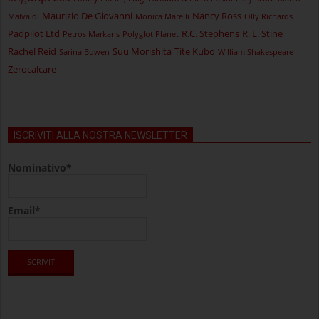
Maurizio De Giovanni
Nancy Ross
Malvaldi
Monica Marelli
Olly Richards
Padpilot Ltd
R.C. Stephens
R. L. Stine
Petros Markaris
Polyglot Planet
Rachel Reid
Suu Morishita
Tite Kubo
Sarina Bowen
William Shakespeare
Zerocalcare
ISCRIVITI ALLA NOSTRA NEWSLETTER
Nominativo*
Email*