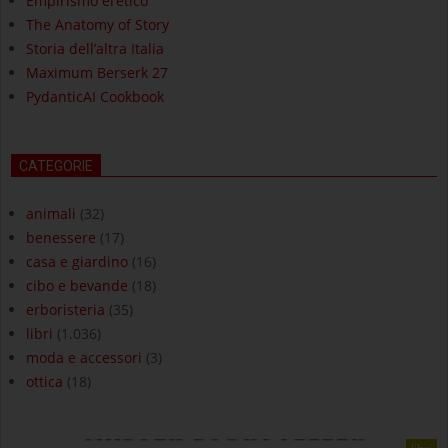
Empirismo eretico
The Anatomy of Story
Storia dell’altra Italia
Maximum Berserk 27
PydanticAI Cookbook
CATEGORIE
animali
(32)
benessere
(17)
casa e giardino
(16)
cibo e bevande
(18)
erboristeria
(35)
libri
(1.036)
moda e accessori
(3)
ottica
(18)