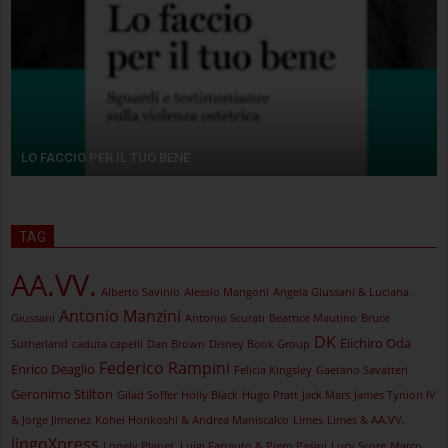
LO FACCIO PER IL TUO BENE
TAG
AA.VV.
Alberto Savinio
Alessio Mangoni
Angela Giussani & Luciana
Antonio Manzini
Giussani
Antonio Scurati
Beatrice Mautino
Bruce
DK
Eiichiro Oda
Sutherland
caduta capelli
Dan Brown
Disney Book Group
Federico Rampini
Enrico Deaglio
Felicia Kingsley
Gaetano Savatteri
Geronimo Stilton
Gilad Soffer
Holly Black
Hugo Pratt
Jack Mars
James Tynion IV
& Jorge Jimenez
Kohei Horikoshi & Andrea Maniscalco
Limes
Limes & AA.VV.
lingoXpress
Lonely Planet, Luigi Farrauto & Piero Pasini
Lucy Score
Marco