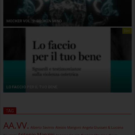
MOCKER VOL. 2. BROKEN MIND
libri
LO FACCIO PER IL TUO BENE
TAG
AA.VV.
Alberto Savinio
Alessio Mangoni
Angela Giussani & Luciana
Antonio Manzini