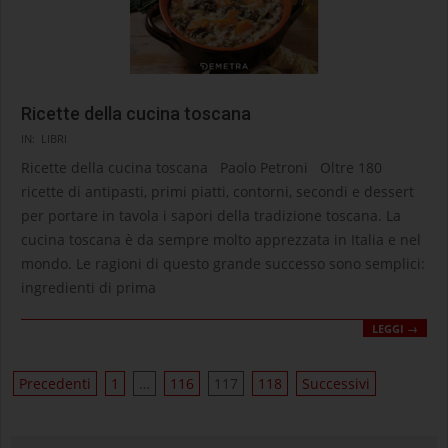
Ricette della cucina toscana
2020-
IN:
LIBRI
09-
Ricette della cucina toscana Paolo Petroni Oltre 180
10
ricette di antipasti, primi piatti, contorni, secondi e dessert
per portare in tavola i sapori della tradizione toscana. La
cucina toscana è da sempre molto apprezzata in Italia e nel
mondo. Le ragioni di questo grande successo sono semplici:
ingredienti di prima
LEGGI →
Paginazione
Precedenti
1
…
116
117
118
Successivi
degli
articoli
cerca