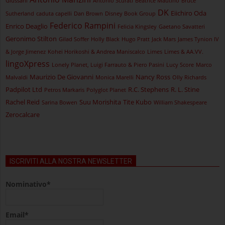
Giussani
Antonio Scurati
Beatrice Mautino
Bruce
DK
Eiichiro Oda
Sutherland
caduta capelli
Dan Brown
Disney Book Group
Federico Rampini
Enrico Deaglio
Felicia Kingsley
Gaetano Savatteri
Geronimo Stilton
Gilad Soffer
Holly Black
Hugo Pratt
Jack Mars
James Tynion IV
& Jorge Jimenez
Kohei Horikoshi & Andrea Maniscalco
Limes
Limes & AA.VV.
lingoXpress
Lonely Planet, Luigi Farrauto & Piero Pasini
Lucy Score
Marco
Maurizio De Giovanni
Nancy Ross
Malvaldi
Monica Marelli
Olly Richards
Padpilot Ltd
R.C. Stephens
R. L. Stine
Petros Markaris
Polyglot Planet
Rachel Reid
Suu Morishita
Tite Kubo
Sarina Bowen
William Shakespeare
Zerocalcare
ISCRIVITI ALLA NOSTRA NEWSLETTER
Nominativo*
Email*