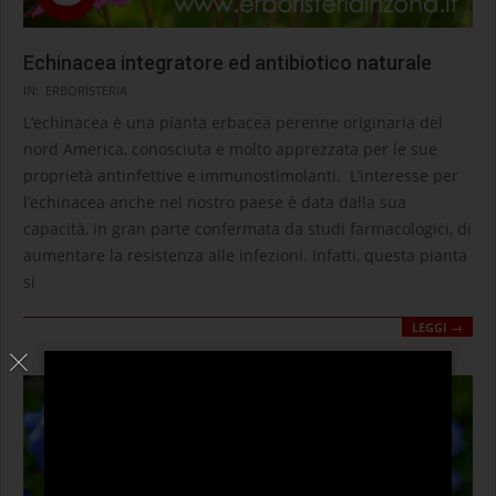
Echinacea integratore ed antibiotico naturale
2020-
IN:
ERBORISTERIA
09-
L’echinacea è una pianta erbacea perenne originaria del
10
nord America, conosciuta e molto apprezzata per le sue
proprietà antinfettive e immunostimolanti. L’interesse per
l’echinacea anche nel nostro paese è data dalla sua
capacità, in gran parte confermata da studi farmacologici, di
aumentare la resistenza alle infezioni. Infatti, questa pianta
si
LEGGI →