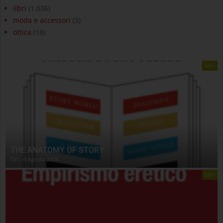
libri
(1.036)
moda e accessori
(3)
ottica
(18)
libri
THE ANATOMY OF STORY
On:
4 Agosto 2026
libri