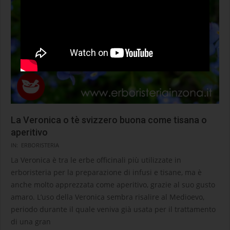
La Veronica o tè svizzero buona come tisana o
aperitivo
2020-
IN:
ERBORISTERIA
09-
La Veronica è tra le erbe officinali più utilizzate in
10
erboristeria per la preparazione di infusi e tisane, ma è
anche molto apprezzata come aperitivo, grazie al suo gusto
amaro. L’uso della Veronica sembra risalire al Medioevo,
periodo durante il quale veniva già usata per il trattamento
di una gran