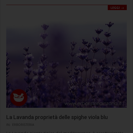
LEGGI →
La Lavanda proprietà delle spighe viola blu
2020-
IN:
ERBORISTERIA
09-