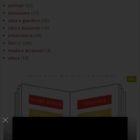
animali
(32)
benessere
(17)
casa e giardino
(16)
cibo e bevande
(18)
erboristeria
(35)
libri
(1.036)
moda e accessori
(3)
ottica
(18)
libri
THE ANATOMY OF STORY
On:
4 Agosto 2026