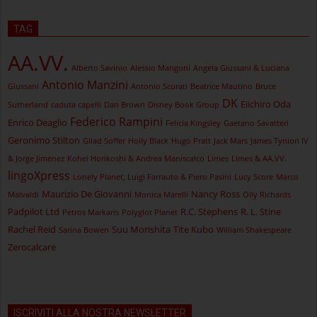
TAG
AA.VV.
Alberto Savinio
Alessio Mangoni
Angela Giussani & Luciana
Antonio Manzini
Giussani
Antonio Scurati
Beatrice Mautino
Bruce
DK
Eiichiro Oda
Sutherland
caduta capelli
Dan Brown
Disney Book Group
Federico Rampini
Enrico Deaglio
Felicia Kingsley
Gaetano Savatteri
Geronimo Stilton
Gilad Soffer
Holly Black
Hugo Pratt
Jack Mars
James Tynion IV
& Jorge Jimenez
Kohei Horikoshi & Andrea Maniscalco
Limes
Limes & AA.VV.
lingoXpress
Lonely Planet, Luigi Farrauto & Piero Pasini
Lucy Score
Marco
Maurizio De Giovanni
Nancy Ross
Malvaldi
Monica Marelli
Olly Richards
Padpilot Ltd
R.C. Stephens
R. L. Stine
Petros Markaris
Polyglot Planet
Rachel Reid
Suu Morishita
Tite Kubo
Sarina Bowen
William Shakespeare
Zerocalcare
ISCRIVITI ALLA NOSTRA NEWSLETTER