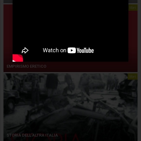
libri
EMPIRISMO ERETICO
libri
STORIA DELL’ALTRA ITALIA