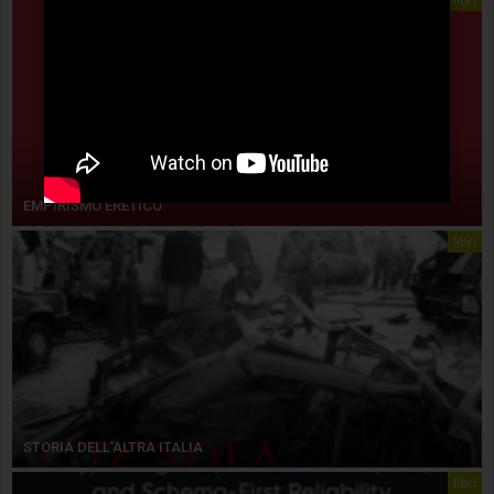
EMPIRISMO ERETICO
libri
STORIA DELL’ALTRA ITALIA
libri