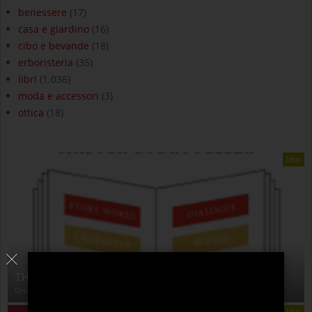
benessere
(17)
casa e giardino
(16)
cibo e bevande
(18)
erboristeria
(35)
libri
(1.036)
moda e accessori
(3)
ottica
(18)
libri
THE ANATOMY OF STORY
On:
4 Agosto 2026
libri