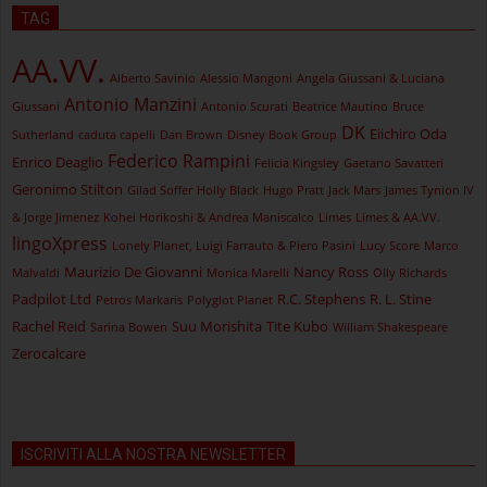
TAG
AA.VV.
Alberto Savinio
Alessio Mangoni
Angela Giussani & Luciana
Antonio Manzini
Giussani
Antonio Scurati
Beatrice Mautino
Bruce
DK
Eiichiro Oda
Sutherland
caduta capelli
Dan Brown
Disney Book Group
Federico Rampini
Enrico Deaglio
Felicia Kingsley
Gaetano Savatteri
Geronimo Stilton
Gilad Soffer
Holly Black
Hugo Pratt
Jack Mars
James Tynion IV
& Jorge Jimenez
Kohei Horikoshi & Andrea Maniscalco
Limes
Limes & AA.VV.
lingoXpress
Lonely Planet, Luigi Farrauto & Piero Pasini
Lucy Score
Marco
Maurizio De Giovanni
Nancy Ross
Malvaldi
Monica Marelli
Olly Richards
Padpilot Ltd
R.C. Stephens
R. L. Stine
Petros Markaris
Polyglot Planet
Rachel Reid
Suu Morishita
Tite Kubo
Sarina Bowen
William Shakespeare
Zerocalcare
ISCRIVITI ALLA NOSTRA NEWSLETTER