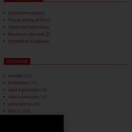
Empirismo eretico
The Anatomy of Story
Storia dell’altra Italia
Maximum Berserk 27
PydanticAI Cookbook
CATEGORIE
animali
(32)
benessere
(17)
casa e giardino
(16)
cibo e bevande
(18)
erboristeria
(35)
libri
(1.036)
moda e accessori
(3)
ottica
(18)