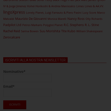
Gilad Soffer
Holly Black
Hugo Pratt
Jack Mars
James Tynion
IV & Jorge Jimenez
Kohei Horikoshi & Andrea Maniscalco
Limes
Limes & AA.VV.
lingoXpress
Lonely Planet, Luigi Farrauto & Piero Pasini
Lucy Score
Marco
Maurizio De Giovanni
Nancy Ross
Malvaldi
Monica Marelli
Olly Richards
Padpilot Ltd
R.C. Stephens
R. L. Stine
Petros Markaris
Polyglot Planet
Rachel Reid
Suu Morishita
Tite Kubo
Sarina Bowen
William Shakespeare
Zerocalcare
ISCRIVITI ALLA NOSTRA NEWSLETTER
Nominativo*
Email*