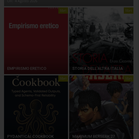
On:
4 Agosto 2026
libri
libri
EMPIRISMO ERETICO
STORIA DELL’ALTRA ITALIA
libri
libri
PYDANTICAI COOKBOOK
MAXIMUM BERSERK 27