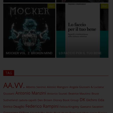
libri
libri
MOCKER VOL. 2. BROKEN MIND
LO FACCIO PER IL TUO BENE
TAG
AA.VV.
Alberto Savinio
Alessio Mangoni
Angela Giussani & Luciana
Antonio Manzini
Giussani
Antonio Scurati
Beatrice Mautino
Bruce
DK
Eiichiro Oda
Sutherland
caduta capelli
Dan Brown
Disney Book Group
Federico Rampini
Enrico Deaglio
Felicia Kingsley
Gaetano Savatteri
Geronimo Stilton