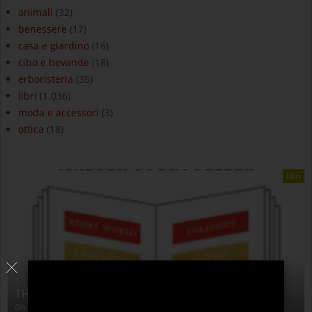
animali
(32)
benessere
(17)
casa e giardino
(16)
cibo e bevande
(18)
erboristeria
(35)
libri
(1.036)
moda e accessori
(3)
ottica
(18)
libri
THE ANATOMY OF STORY
On:
4 Agosto 2026