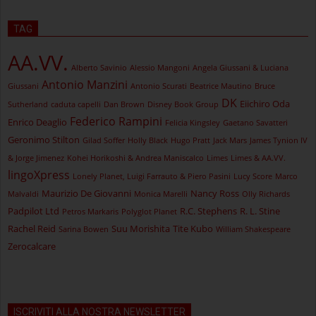
TAG
AA.VV.
Alberto Savinio
Alessio Mangoni
Angela Giussani & Luciana
Antonio Manzini
Giussani
Antonio Scurati
Beatrice Mautino
Bruce
DK
Eiichiro Oda
Sutherland
caduta capelli
Dan Brown
Disney Book Group
Federico Rampini
Enrico Deaglio
Felicia Kingsley
Gaetano Savatteri
Geronimo Stilton
Gilad Soffer
Holly Black
Hugo Pratt
Jack Mars
James Tynion IV
& Jorge Jimenez
Kohei Horikoshi & Andrea Maniscalco
Limes
Limes & AA.VV.
lingoXpress
Lonely Planet, Luigi Farrauto & Piero Pasini
Lucy Score
Marco
Maurizio De Giovanni
Nancy Ross
Malvaldi
Monica Marelli
Olly Richards
Padpilot Ltd
R.C. Stephens
R. L. Stine
Petros Markaris
Polyglot Planet
Rachel Reid
Suu Morishita
Tite Kubo
Sarina Bowen
William Shakespeare
Zerocalcare
ISCRIVITI ALLA NOSTRA NEWSLETTER