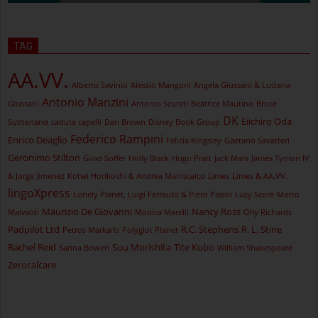
TAG
AA.VV.
Alberto Savinio
Alessio Mangoni
Angela Giussani & Luciana
Antonio Manzini
Giussani
Antonio Scurati
Beatrice Mautino
Bruce
DK
Eiichiro Oda
Sutherland
caduta capelli
Dan Brown
Disney Book Group
Federico Rampini
Enrico Deaglio
Felicia Kingsley
Gaetano Savatteri
Geronimo Stilton
Gilad Soffer
Holly Black
Hugo Pratt
Jack Mars
James Tynion IV
& Jorge Jimenez
Kohei Horikoshi & Andrea Maniscalco
Limes
Limes & AA.VV.
lingoXpress
Lonely Planet, Luigi Farrauto & Piero Pasini
Lucy Score
Marco
Maurizio De Giovanni
Nancy Ross
Malvaldi
Monica Marelli
Olly Richards
Padpilot Ltd
R.C. Stephens
R. L. Stine
Petros Markaris
Polyglot Planet
Rachel Reid
Suu Morishita
Tite Kubo
Sarina Bowen
William Shakespeare
Zerocalcare