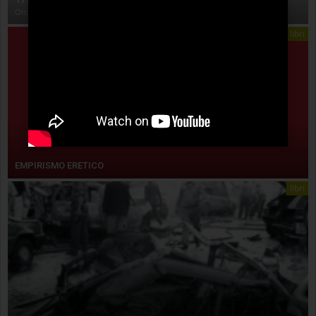
On:
4 Agosto 2026
libri
EMPIRISMO ERETICO
libri