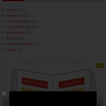
animali
(32)
benessere
(17)
casa e giardino
(16)
cibo e bevande
(18)
erboristeria
(35)
libri
(1.036)
moda e accessori
(3)
ottica
(18)
libri
THE ANATOMY OF STORY