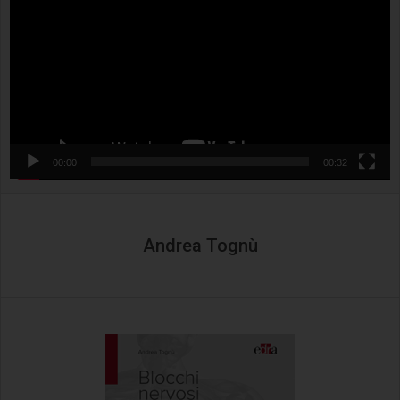
00:00
00:32
Andrea Tognù