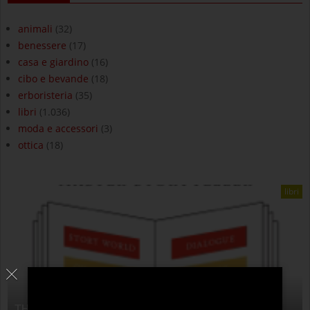
animali
(32)
benessere
(17)
casa e giardino
(16)
cibo e bevande
(18)
erboristeria
(35)
libri
(1.036)
moda e accessori
(3)
ottica
(18)
libri
THE ANATOMY OF STORY