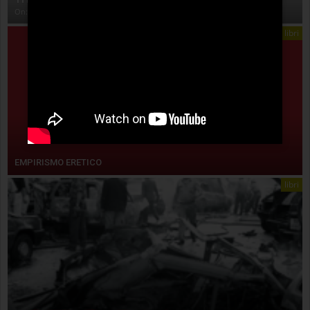
On:
4 Agosto 2026
libri
EMPIRISMO ERETICO
libri