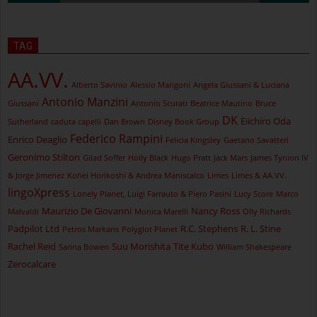
TAG
AA.VV.
Alberto Savinio
Alessio Mangoni
Angela Giussani & Luciana
Antonio Manzini
Giussani
Antonio Scurati
Beatrice Mautino
Bruce
DK
Eiichiro Oda
Sutherland
caduta capelli
Dan Brown
Disney Book Group
Federico Rampini
Enrico Deaglio
Felicia Kingsley
Gaetano Savatteri
Geronimo Stilton
Gilad Soffer
Holly Black
Hugo Pratt
Jack Mars
James Tynion IV
& Jorge Jimenez
Kohei Horikoshi & Andrea Maniscalco
Limes
Limes & AA.VV.
lingoXpress
Lonely Planet, Luigi Farrauto & Piero Pasini
Lucy Score
Marco
Maurizio De Giovanni
Nancy Ross
Malvaldi
Monica Marelli
Olly Richards
Padpilot Ltd
R.C. Stephens
R. L. Stine
Petros Markaris
Polyglot Planet
Rachel Reid
Suu Morishita
Tite Kubo
Sarina Bowen
William Shakespeare
Zerocalcare