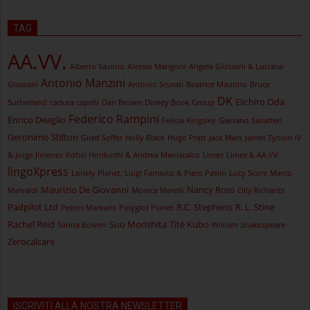
TAG
AA.VV.
Alberto Savinio
Alessio Mangoni
Angela Giussani & Luciana
Antonio Manzini
Giussani
Antonio Scurati
Beatrice Mautino
Bruce
DK
Eiichiro Oda
Sutherland
caduta capelli
Dan Brown
Disney Book Group
Federico Rampini
Enrico Deaglio
Felicia Kingsley
Gaetano Savatteri
Geronimo Stilton
Gilad Soffer
Holly Black
Hugo Pratt
Jack Mars
James Tynion IV
& Jorge Jimenez
Kohei Horikoshi & Andrea Maniscalco
Limes
Limes & AA.VV.
lingoXpress
Lonely Planet, Luigi Farrauto & Piero Pasini
Lucy Score
Marco
Maurizio De Giovanni
Nancy Ross
Malvaldi
Monica Marelli
Olly Richards
Padpilot Ltd
R.C. Stephens
R. L. Stine
Petros Markaris
Polyglot Planet
Rachel Reid
Suu Morishita
Tite Kubo
Sarina Bowen
William Shakespeare
Zerocalcare
ISCRIVITI ALLA NOSTRA NEWSLETTER