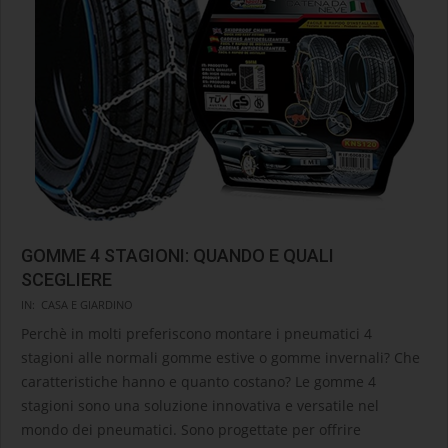
GOMME 4 STAGIONI: QUANDO E QUALI
SCEGLIERE
2024-
IN:
CASA E GIARDINO
08-
Perchè in molti preferiscono montare i pneumatici 4
08
stagioni alle normali gomme estive o gomme invernali? Che
caratteristiche hanno e quanto costano? Le gomme 4
stagioni sono una soluzione innovativa e versatile nel
mondo dei pneumatici. Sono progettate per offrire