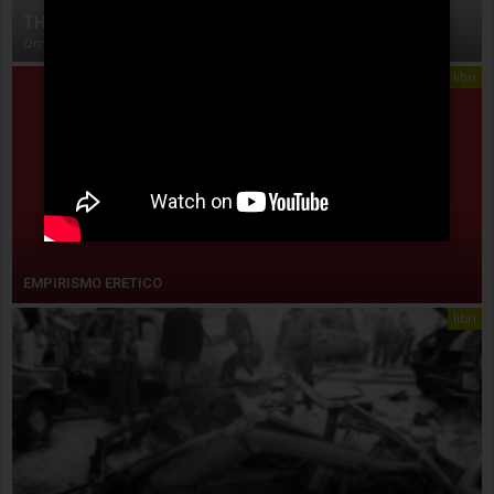
THE ANATOMY OF STORY
On:
4 Agosto 2026
libri
EMPIRISMO ERETICO
libri