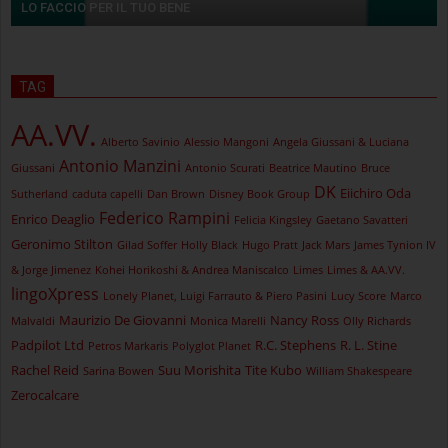
LO FACCIO PER IL TUO BENE
TAG
AA.VV.
Alberto Savinio
Alessio Mangoni
Angela Giussani & Luciana
Antonio Manzini
Giussani
Antonio Scurati
Beatrice Mautino
Bruce
DK
Eiichiro Oda
Sutherland
caduta capelli
Dan Brown
Disney Book Group
Federico Rampini
Enrico Deaglio
Felicia Kingsley
Gaetano Savatteri
Geronimo Stilton
Gilad Soffer
Holly Black
Hugo Pratt
Jack Mars
James Tynion IV
& Jorge Jimenez
Kohei Horikoshi & Andrea Maniscalco
Limes
Limes & AA.VV.
lingoXpress
Lonely Planet, Luigi Farrauto & Piero Pasini
Lucy Score
Marco
Maurizio De Giovanni
Nancy Ross
Malvaldi
Monica Marelli
Olly Richards
Padpilot Ltd
R.C. Stephens
R. L. Stine
Petros Markaris
Polyglot Planet
Rachel Reid
Suu Morishita
Tite Kubo
Sarina Bowen
William Shakespeare
Zerocalcare