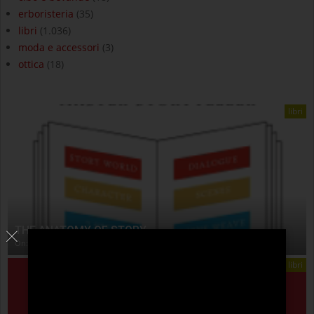
erboristeria
(35)
libri
(1.036)
moda e accessori
(3)
ottica
(18)
libri
THE ANATOMY OF STORY
On:
4 Agosto 2026
libri