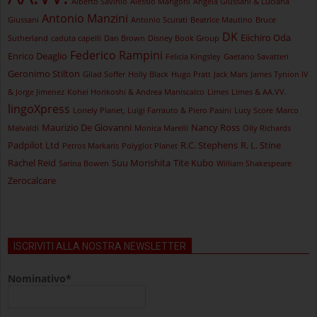
Alberto Savinio
Alessio Mangoni
Angela Giussani & Luciana
Antonio Manzini
Giussani
Antonio Scurati
Beatrice Mautino
Bruce
DK
Eiichiro Oda
Sutherland
caduta capelli
Dan Brown
Disney Book Group
Federico Rampini
Enrico Deaglio
Felicia Kingsley
Gaetano Savatteri
Geronimo Stilton
Gilad Soffer
Holly Black
Hugo Pratt
Jack Mars
James Tynion IV
& Jorge Jimenez
Kohei Horikoshi & Andrea Maniscalco
Limes
Limes & AA.VV.
lingoXpress
Lonely Planet, Luigi Farrauto & Piero Pasini
Lucy Score
Marco
Maurizio De Giovanni
Nancy Ross
Malvaldi
Monica Marelli
Olly Richards
Padpilot Ltd
R.C. Stephens
R. L. Stine
Petros Markaris
Polyglot Planet
Rachel Reid
Suu Morishita
Tite Kubo
Sarina Bowen
William Shakespeare
Zerocalcare
ISCRIVITI ALLA NOSTRA NEWSLETTER
Nominativo*