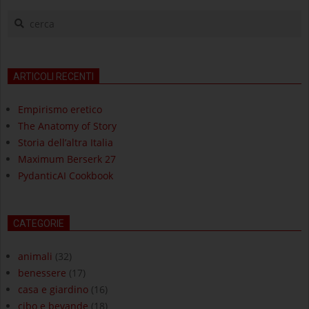
cerca
ARTICOLI RECENTI
Empirismo eretico
The Anatomy of Story
Storia dell’altra Italia
Maximum Berserk 27
PydanticAI Cookbook
CATEGORIE
animali
(32)
benessere
(17)
casa e giardino
(16)
cibo e bevande
(18)