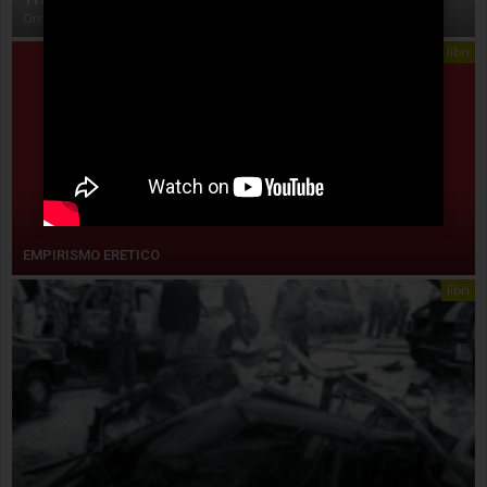
On:
4 Agosto 2026
libri
EMPIRISMO ERETICO
libri