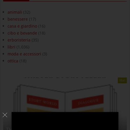
animali
(32)
benessere
(17)
casa e giardino
(16)
cibo e bevande
(18)
erboristeria
(35)
libri
(1.036)
moda e accessori
(3)
ottica
(18)
libri
THE ANATOMY OF STORY