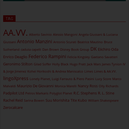
TAG
AA.VV.
Alberto Savinio
Alessio Mangoni
Angela Giussani & Luciana
Antonio Manzini
Giussani
Antonio Scurati
Beatrice Mautino
Bruce
DK
Eiichiro Oda
Sutherland
caduta capelli
Dan Brown
Disney Book Group
Federico Rampini
Enrico Deaglio
Felicia Kingsley
Gaetano Savatteri
Geronimo Stilton
Gilad Soffer
Holly Black
Hugo Pratt
Jack Mars
James Tynion IV
& Jorge Jimenez
Kohei Horikoshi & Andrea Maniscalco
Limes
Limes & AA.VV.
lingoXpress
Lonely Planet, Luigi Farrauto & Piero Pasini
Lucy Score
Marco
Maurizio De Giovanni
Nancy Ross
Malvaldi
Monica Marelli
Olly Richards
Padpilot Ltd
R.C. Stephens
R. L. Stine
Petros Markaris
Polyglot Planet
Rachel Reid
Suu Morishita
Tite Kubo
Sarina Bowen
William Shakespeare
Zerocalcare