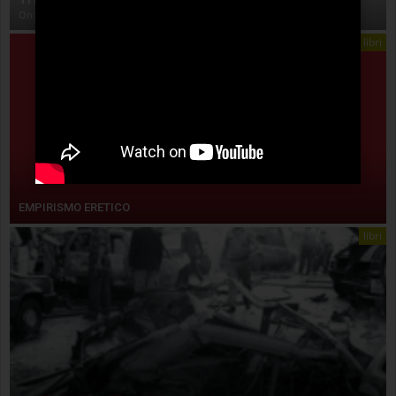
On:
4 Agosto 2026
libri
EMPIRISMO ERETICO
libri