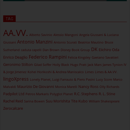
TAG
AA.VV.
Alberto Savinio
Alessio Mangoni
Angela Giussani & Luciana
Antonio Manzini
Giussani
Antonio Scurati
Beatrice Mautino
Bruce
DK
Eiichiro Oda
Sutherland
caduta capelli
Dan Brown
Disney Book Group
Federico Rampini
Enrico Deaglio
Felicia Kingsley
Gaetano Savatteri
Geronimo Stilton
Gilad Soffer
Holly Black
Hugo Pratt
Jack Mars
James Tynion IV
& Jorge Jimenez
Kohei Horikoshi & Andrea Maniscalco
Limes
Limes & AA.VV.
lingoXpress
Lonely Planet, Luigi Farrauto & Piero Pasini
Lucy Score
Marco
Maurizio De Giovanni
Nancy Ross
Malvaldi
Monica Marelli
Olly Richards
Padpilot Ltd
R.C. Stephens
R. L. Stine
Petros Markaris
Polyglot Planet
Rachel Reid
Suu Morishita
Tite Kubo
Sarina Bowen
William Shakespeare
Zerocalcare