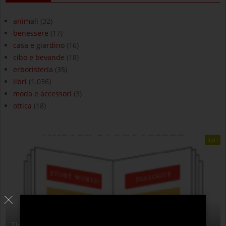
animali
(32)
benessere
(17)
casa e giardino
(16)
cibo e bevande
(18)
erboristeria
(35)
libri
(1.036)
moda e accessori
(3)
ottica
(18)
libri
THE ANATOMY OF STORY