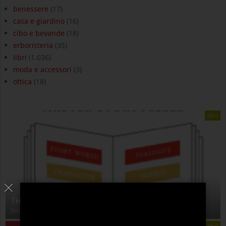
benessere
(17)
casa e giardino
(16)
cibo e bevande
(18)
erboristeria
(35)
libri
(1.036)
moda e accessori
(3)
ottica
(18)
libri
THE ANATOMY OF STORY
On:
4 Agosto 2026
libri