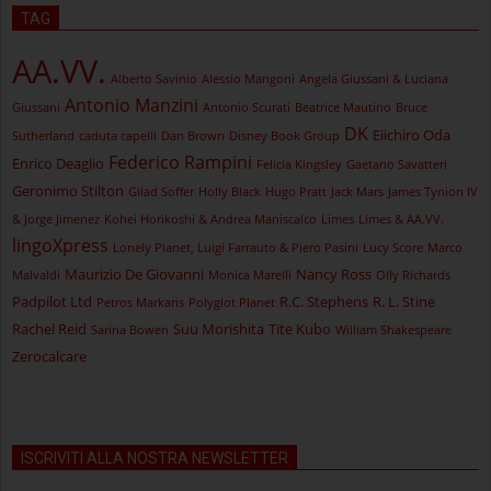
TAG
AA.VV.
Alberto Savinio
Alessio Mangoni
Angela Giussani & Luciana
Antonio Manzini
Giussani
Antonio Scurati
Beatrice Mautino
Bruce
DK
Eiichiro Oda
Sutherland
caduta capelli
Dan Brown
Disney Book Group
Federico Rampini
Enrico Deaglio
Felicia Kingsley
Gaetano Savatteri
Geronimo Stilton
Gilad Soffer
Holly Black
Hugo Pratt
Jack Mars
James Tynion IV
& Jorge Jimenez
Kohei Horikoshi & Andrea Maniscalco
Limes
Limes & AA.VV.
lingoXpress
Lonely Planet, Luigi Farrauto & Piero Pasini
Lucy Score
Marco
Maurizio De Giovanni
Nancy Ross
Malvaldi
Monica Marelli
Olly Richards
Padpilot Ltd
R.C. Stephens
R. L. Stine
Petros Markaris
Polyglot Planet
Rachel Reid
Suu Morishita
Tite Kubo
Sarina Bowen
William Shakespeare
Zerocalcare
ISCRIVITI ALLA NOSTRA NEWSLETTER