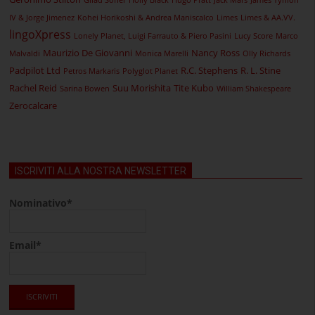
Gilad Soffer
Holly Black
Hugo Pratt
Jack Mars
James Tynion
IV & Jorge Jimenez
Kohei Horikoshi & Andrea Maniscalco
Limes
Limes & AA.VV.
lingoXpress
Lonely Planet, Luigi Farrauto & Piero Pasini
Lucy Score
Marco
Maurizio De Giovanni
Nancy Ross
Malvaldi
Monica Marelli
Olly Richards
Padpilot Ltd
R.C. Stephens
R. L. Stine
Petros Markaris
Polyglot Planet
Rachel Reid
Suu Morishita
Tite Kubo
Sarina Bowen
William Shakespeare
Zerocalcare
ISCRIVITI ALLA NOSTRA NEWSLETTER
Nominativo*
Email*