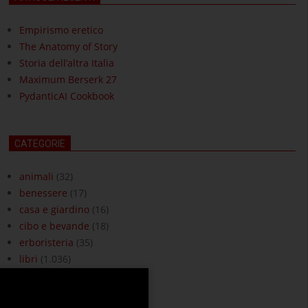
Empirismo eretico
The Anatomy of Story
Storia dell’altra Italia
Maximum Berserk 27
PydanticAI Cookbook
CATEGORIE
animali
(32)
benessere
(17)
casa e giardino
(16)
cibo e bevande
(18)
erboristeria
(35)
libri
(1.036)
moda e accessori
(3)
ottica
(18)