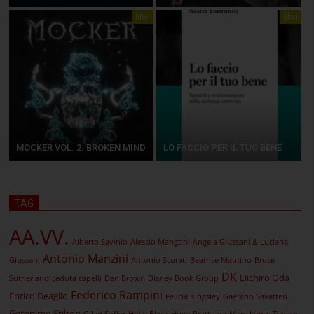
libri
libri
MOCKER VOL. 2. BROKEN MIND
LO FACCIO PER IL TUO BENE
TAG
AA.VV.
Alberto Savinio
Alessio Mangoni
Angela Giussani & Luciana
Antonio Manzini
Giussani
Antonio Scurati
Beatrice Mautino
Bruce
DK
Eiichiro Oda
Sutherland
caduta capelli
Dan Brown
Disney Book Group
Federico Rampini
Enrico Deaglio
Felicia Kingsley
Gaetano Savatteri
Geronimo Stilton