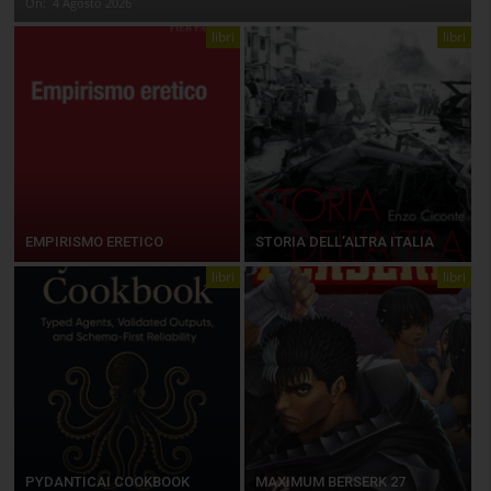
On:
4 Agosto 2026
libri
libri
EMPIRISMO ERETICO
STORIA DELL’ALTRA ITALIA
libri
libri
PYDANTICAI COOKBOOK
MAXIMUM BERSERK 27