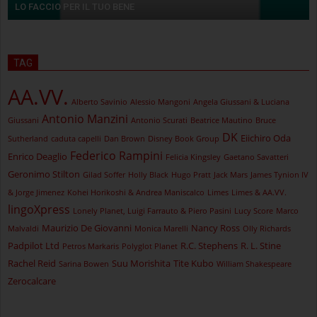
LO FACCIO PER IL TUO BENE
TAG
AA.VV.
Alberto Savinio
Alessio Mangoni
Angela Giussani & Luciana
Antonio Manzini
Giussani
Antonio Scurati
Beatrice Mautino
Bruce
DK
Eiichiro Oda
Sutherland
caduta capelli
Dan Brown
Disney Book Group
Federico Rampini
Enrico Deaglio
Felicia Kingsley
Gaetano Savatteri
Geronimo Stilton
Gilad Soffer
Holly Black
Hugo Pratt
Jack Mars
James Tynion IV
& Jorge Jimenez
Kohei Horikoshi & Andrea Maniscalco
Limes
Limes & AA.VV.
lingoXpress
Lonely Planet, Luigi Farrauto & Piero Pasini
Lucy Score
Marco
Maurizio De Giovanni
Nancy Ross
Malvaldi
Monica Marelli
Olly Richards
Padpilot Ltd
R.C. Stephens
R. L. Stine
Petros Markaris
Polyglot Planet
Rachel Reid
Suu Morishita
Tite Kubo
Sarina Bowen
William Shakespeare
Zerocalcare