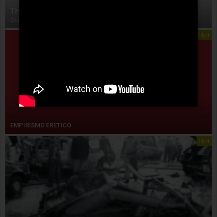
THE ANATOMY OF STORY
On:
4 Agosto 2026
libri
EMPIRISMO ERETICO
libri