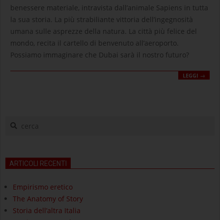
07
benessere materiale, intravista dall’animale Sapiens in tutta
la sua storia. La più strabiliante vittoria dell’ingegnosità
umana sulle asprezze della natura. La città più felice del
mondo, recita il cartello di benvenuto all’aeroporto.
Possiamo immaginare che Dubai sarà il nostro futuro?
LEGGI →
cerca
ARTICOLI RECENTI
Empirismo eretico
The Anatomy of Story
Storia dell’altra Italia