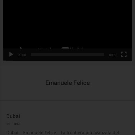
00:00
00:32
Emanuele Felice
Dubai
2021-
IN:
LIBRI
10-
Dubai Emanuele Felice La frontiera più avanzata del