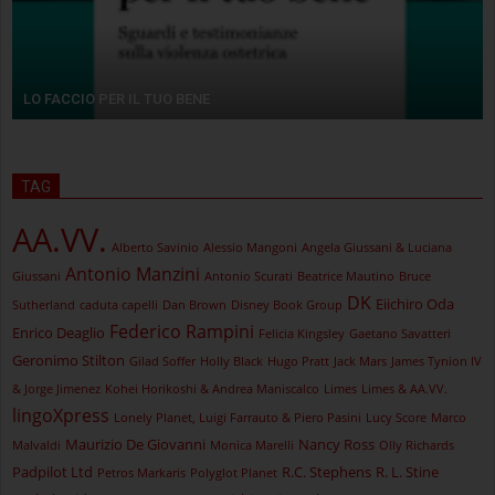
LO FACCIO PER IL TUO BENE
TAG
AA.VV.
Alberto Savinio
Alessio Mangoni
Angela Giussani & Luciana
Antonio Manzini
Giussani
Antonio Scurati
Beatrice Mautino
Bruce
DK
Eiichiro Oda
Sutherland
caduta capelli
Dan Brown
Disney Book Group
Federico Rampini
Enrico Deaglio
Felicia Kingsley
Gaetano Savatteri
Geronimo Stilton
Gilad Soffer
Holly Black
Hugo Pratt
Jack Mars
James Tynion IV
& Jorge Jimenez
Kohei Horikoshi & Andrea Maniscalco
Limes
Limes & AA.VV.
lingoXpress
Lonely Planet, Luigi Farrauto & Piero Pasini
Lucy Score
Marco
Maurizio De Giovanni
Nancy Ross
Malvaldi
Monica Marelli
Olly Richards
Padpilot Ltd
R.C. Stephens
R. L. Stine
Petros Markaris
Polyglot Planet