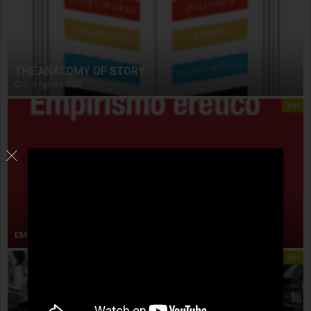
THE ANATOMY OF STORY
On:
4 Agosto 2026
libri
EMPIRISMO ERETICO
libri