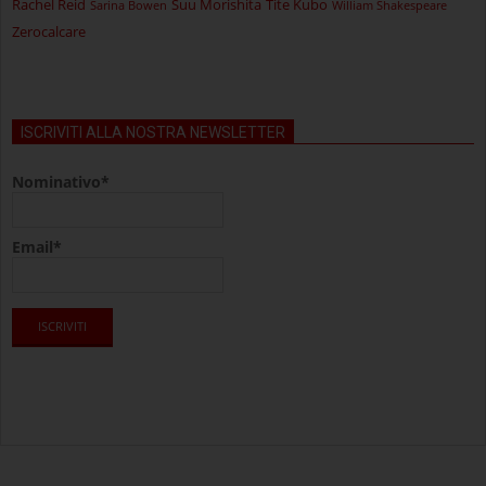
Rachel Reid
Suu Morishita
Tite Kubo
Sarina Bowen
William Shakespeare
Zerocalcare
ISCRIVITI ALLA NOSTRA NEWSLETTER
Nominativo*
Email*